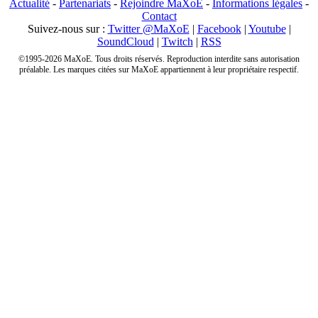
Actualité
-
Partenariats
-
Rejoindre MaXoE
-
Informations légales
-
Contact
Suivez-nous sur :
Twitter @MaXoE
|
Facebook
|
Youtube
|
SoundCloud
|
Twitch
|
RSS
©1995-2026 MaXoE. Tous droits réservés. Reproduction interdite sans autorisation
préalable. Les marques citées sur MaXoE appartiennent à leur propriétaire respectif.