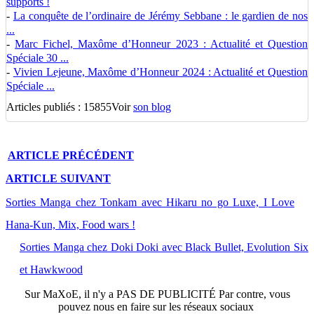
supports !
-
La conquête de l’ordinaire de Jérémy Sebbane : le gardien de nos
...
-
Marc Fichel, Maxôme d’Honneur 2023 : Actualité et Question
Spéciale 30 ...
-
Vivien Lejeune, Maxôme d’Honneur 2024 : Actualité et Question
Spéciale ...
Articles publiés : 15855
Voir
son blog
ARTICLE
PRÉCÉDENT
ARTICLE
SUIVANT
Sorties Manga chez Tonkam avec Hikaru no go Luxe, I Love
Hana-Kun, Mix, Food wars !
Sorties Manga chez Doki Doki avec Black Bullet, Evolution Six
et Hawkwood
Sur
MaXoE
, il n'y a
PAS DE PUBLICITÉ
Par contre, vous
pouvez nous en faire sur les réseaux sociaux