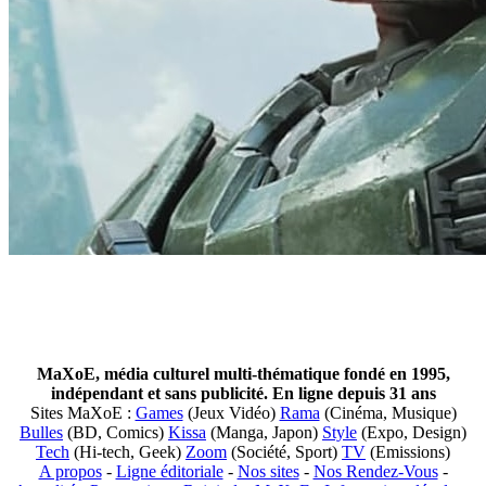
MaXoE, média culturel multi-thématique fondé en 1995,
indépendant et sans publicité. En ligne depuis 31 ans
Sites MaXoE :
Games
(Jeux Vidéo)
Rama
(Cinéma, Musique)
Bulles
(BD, Comics)
Kissa
(Manga, Japon)
Style
(Expo, Design)
Tech
(Hi-tech, Geek)
Zoom
(Société, Sport)
TV
(Emissions)
A propos
-
Ligne éditoriale
-
Nos sites
-
Nos Rendez-Vous
-