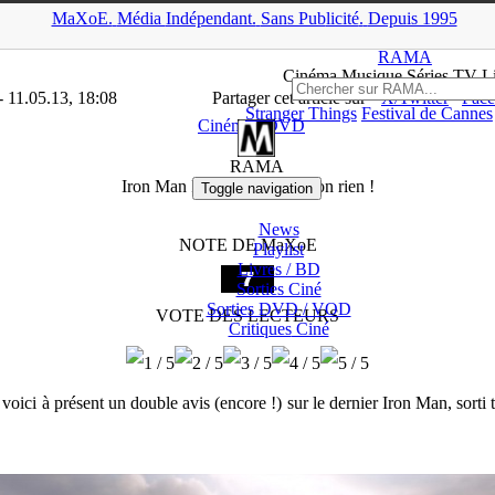
MaXoE.
Média
Indépendant.
▲
Sans Pub
licité
.
Depuis 1995
>
RAMA
>
Critiques
>
Cinéma / DVD
>
Iron Man III : deux avis, sin
RAMA
Ciné
ma
Musique Séries
TV
L
- 11.05.13, 18:08
Partager cet article sur
X/Twitter
Fac
Stranger Things
Festival de Cannes
Cinéma / DVD
RAMA
Iron Man III : deux avis, sinon rien !
Toggle navigation
News
NOTE DE MaXoE
Playlist
Livres / BD
Sorties Ciné
Sorties DVD / VOD
VOTE DES LECTEURS
Critiques
Ciné
ici à présent un double avis (encore !) sur le dernier Iron Man, sorti t