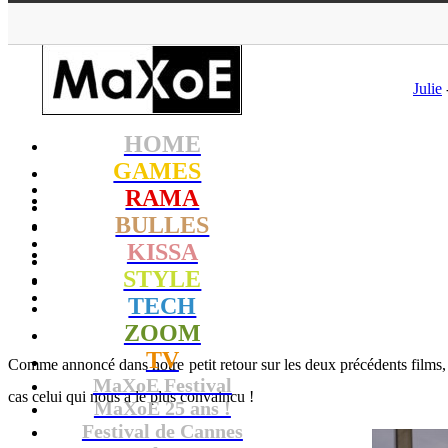
MaXoE
Julie
HOME
GAMES
RAMA
BULLES
KISSA
STYLE
TECH
ZOOM
TV
Comme annoncé dans notre petit retour sur les deux précédents films, vo
MaXoE Festival
cas celui qui nous a le plus convaincu !
MaXoE 25 ans !
Festival de Cannes