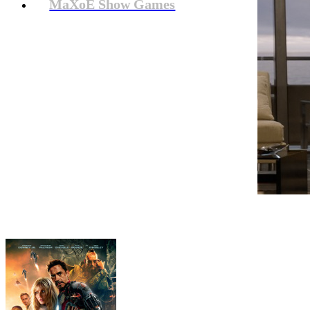
MaXoE Show Games