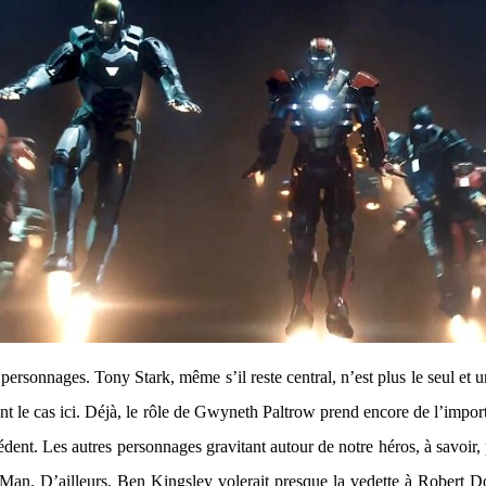
s personnages. Tony Stark, même s’il reste central, n’est plus le seul et 
tant le cas ici. Déjà, le rôle de Gwyneth Paltrow prend encore de l’impor
édent. Les autres personnages gravitant autour de notre héros, à savoir
on Man. D’ailleurs, Ben Kingsley volerait presque la vedette à Robert 