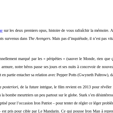
ue
sur les deux premiers opus, histoire de vous rafraîchir la mémoire. A
ents survenus dans
The Avengers
. Mais pas d’inquiétude, il n’est pas vi
ellement marqué par les « péripéties » (sauver le Monde, rien que ça 
n armure, notre héros passe ses jours et ses nuits à concevoir de nouve
 en partie entacher sa relation avec Pepper Potts (Gwyneth Paltrow), dan
a posteriori
, de la future intrigue, le film revient en 2013 pour révé
à la bombe meurtriers un peu partout sur le globe. Stark s’en désintéress
é pour l’occasion Iron Patriot – pour tenter de régler ce léger problèm
– est pris pour cible par Le Mandarin. Ce qui pousse Iron Man à repre