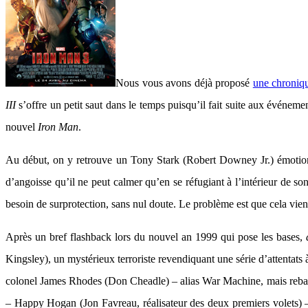
Nous vous avons déjà proposé
une chroniq
III
s’offre un petit saut dans le temps puisqu’il fait suite aux événem
nouvel
Iron Man
.
Au début, on y retrouve un Tony Stark (Robert Downey Jr.) émotionn
d’angoisse qu’il ne peut calmer qu’en se réfugiant à l’intérieur de so
besoin de surprotection, sans nul doute. Le problème est que cela vient
Après un bref flashback lors du nouvel an 1999 qui pose les bases,
Kingsley), un mystérieux terroriste revendiquant une série d’attentats 
colonel James Rhodes (Don Cheadle) – alias War Machine, mais rebaptis
– Happy Hogan (Jon Favreau, réalisateur des deux premiers volets) 