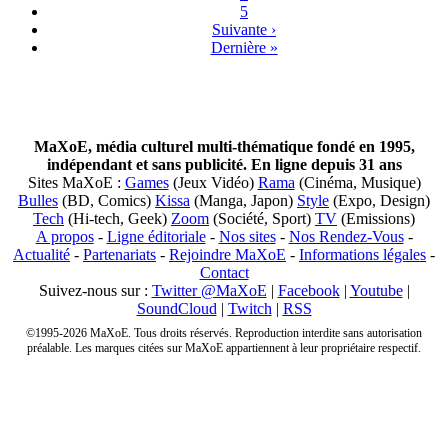
5
Suivante ›
Dernière »
MaXoE, média culturel multi-thématique fondé en 1995,
indépendant et sans publicité. En ligne depuis 31 ans
Sites MaXoE :
Games
(Jeux Vidéo)
Rama
(Cinéma, Musique)
Bulles
(BD, Comics)
Kissa
(Manga, Japon)
Style
(Expo, Design)
Tech
(Hi-tech, Geek)
Zoom
(Société, Sport)
TV
(Emissions)
A propos
-
Ligne éditoriale
-
Nos sites
-
Nos Rendez-Vous
-
Actualité
-
Partenariats
-
Rejoindre MaXoE
-
Informations légales
-
Contact
Suivez-nous sur :
Twitter @MaXoE
|
Facebook
|
Youtube
|
SoundCloud
|
Twitch
|
RSS
©1995-2026 MaXoE. Tous droits réservés. Reproduction interdite sans autorisation
préalable. Les marques citées sur MaXoE appartiennent à leur propriétaire respectif.