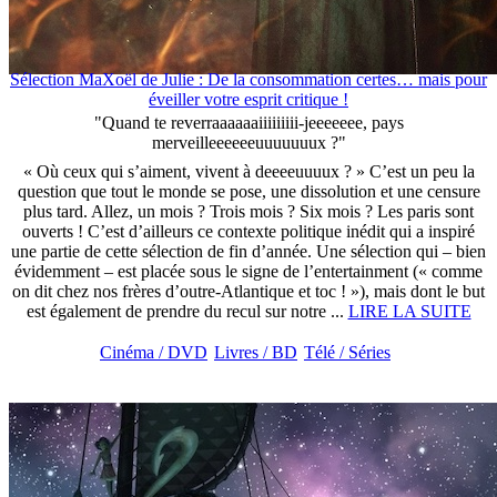
Sélection MaXoël de Julie : De la consommation certes… mais pour
éveiller votre esprit critique !
"Quand te reverraaaaaaiiiiiiiii-jeeeeeee, pays
merveilleeeeeeuuuuuuux ?"
« Où ceux qui s’aiment, vivent à deeeeuuuux ? » C’est un peu la
question que tout le monde se pose, une dissolution et une censure
plus tard. Allez, un mois ? Trois mois ? Six mois ? Les paris sont
ouverts ! C’est d’ailleurs ce contexte politique inédit qui a inspiré
une partie de cette sélection de fin d’année. Une sélection qui – bien
évidemment – est placée sous le signe de l’entertainment (« comme
on dit chez nos frères d’outre-Atlantique et toc ! »), mais dont le but
est également de prendre du recul sur notre ...
LIRE LA SUITE
Cinéma / DVD
Livres / BD
Télé / Séries