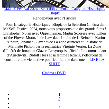
MaXoE Festival 2024 : Sélection Cinéma – Catégorie Historique /
Biopic
Rendez-vous avec l'Histoire
Pour la catégorie Historique / Biopic de la Sélection Cinéma du
MaXoE Festival 2024, nous vous proposons que des grands films !
Christopher Nolan avec Oppenheimer, Martin Scorsese avec Killers
of the Flower Moon, Jude Law dans Le Jeu de la Reine de Karim
Aïnouz, Jonathan Glazer avec La zone d’interêt et l’histoire de
Marinette Pichon par la réalisatrice Virginie Verrier. La Zone
d’Intérêt de Jonathan Glazer Le synopsis officiel : Le commandant
d’Auschwitz, Rudolf Höss et sa femme Hedwig s’efforcent de
construire une vie de rêve pour leur famille dans une ...
LIRE LA
SUITE
Cinéma / DVD
1
2
3
4