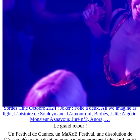
Sorties Ciné Octobre 2024 : Joker : Folie à deux, All we imagine as
light, L’histoire de Souleymane, L’amour ouf, Barbès, Little Algérie,
Monsieur Aznavour, Juré n°2, Anora, …
Le grand retour !
Un Festival de Cannes, un MaXoE Festival, une dissolution de
l’Assemblée nationale et un nouveau gouvernement plus tard, voici