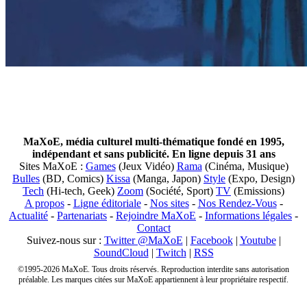
MaXoE, média culturel multi-thématique fondé en 1995,
indépendant et sans publicité. En ligne depuis 31 ans
Sites MaXoE :
Games
(Jeux Vidéo)
Rama
(Cinéma, Musique)
Bulles
(BD, Comics)
Kissa
(Manga, Japon)
Style
(Expo, Design)
Tech
(Hi-tech, Geek)
Zoom
(Société, Sport)
TV
(Emissions)
A propos
-
Ligne éditoriale
-
Nos sites
-
Nos Rendez-Vous
-
Actualité
-
Partenariats
-
Rejoindre MaXoE
-
Informations légales
-
Contact
Suivez-nous sur :
Twitter @MaXoE
|
Facebook
|
Youtube
|
SoundCloud
|
Twitch
|
RSS
©1995-2026 MaXoE. Tous droits réservés. Reproduction interdite sans autorisation
préalable. Les marques citées sur MaXoE appartiennent à leur propriétaire respectif.