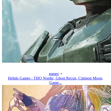
games
+
Hebdo Games : THQ Nordic, Ghost Recon, Crimson Moon,
Game...