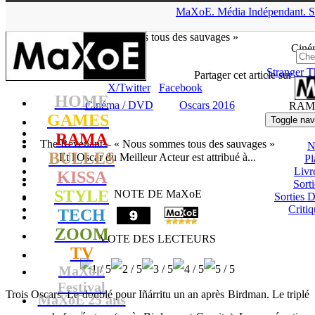
▲
MaXoE.
Média
Indépendant.
S
MaXoE
>
RAMA
>
Critiques
>
Cinéma / DVD
>
The Revenant –
« Nous sommes tous des sauvages »
Ciné
Stranger T
Julie
- 01.03.16, 18:35
Partager cet article sur
X/Twitter
Facebook
HOME
Cinéma / DVD
Oscars 2016
RAM
GAMES
Toggle nav
RAMA
The Revenant – « Nous sommes tous des sauvages »
N
BULLES
Et l'Oscar du Meilleur Acteur est attribué à...
Pl
Livr
KISSA
Sort
STYLE
NOTE DE MaXoE
Sorties
Critiq
TECH
ZOOM
VOTE DES LECTEURS
TV
MaXoE
Festival
Trois Oscars. Le doublé pour Iñárritu un an après Birdman. Le triplé
MaXoE 25 ans
!