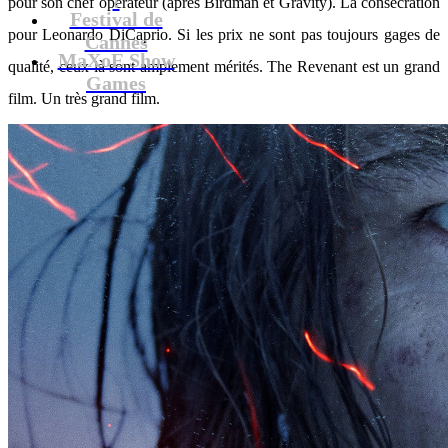
pour son chef opérateur (après Birdman et Gravity). La consécration
Festival de
pour Leonardo DiCaprio. Si les prix ne sont pas toujours gages de
Cannes
MaXoE Show
qualité, ceux-là sont amplement mérités. The Revenant est un grand
Games
film. Un très grand film.