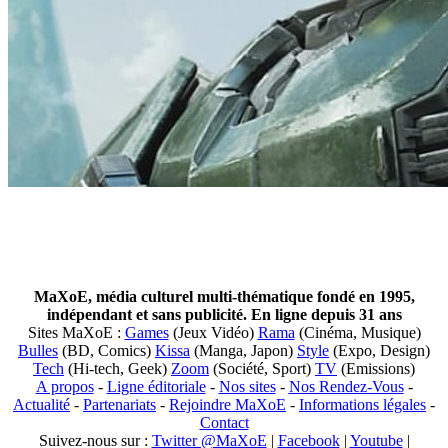
MaXoE, média culturel multi-thématique fondé en 1995,
indépendant et sans publicité. En ligne depuis 31 ans
Sites MaXoE :
Games
(Jeux Vidéo)
Rama
(Cinéma, Musique)
Bulles
(BD, Comics)
Kissa
(Manga, Japon)
Style
(Expo, Design)
Tech
(Hi-tech, Geek)
Zoom
(Société, Sport)
TV
(Emissions)
A propos
-
Ligne éditoriale
-
Nos sites
-
Nos Rendez-Vous
-
Actualité
-
Partenariats
-
Rejoindre MaXoE
-
Informations légales
-
Contact
Suivez-nous sur :
Twitter @MaXoE
|
Facebook
|
Youtube
|