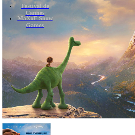
Festival de
Cannes
MaXoE Show
Games