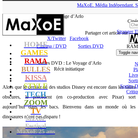
▲
MaXoE.
Média
Indépendant.
S
MaXoE
>
RAMA
>
Dossiers
>
Cinéma / DVD
>
Sorties DVD : Le
Voyage d’Arlo
Ciné
Stranger T
Julie
- 06.04.16, 18:19
Partager cet article sur
X/Twitter
Facebook
HOME
Cinéma / DVD
Sorties DVD
RAM
GAMES
Toggle nav
RAMA
Sorties DVD : Le Voyage d’Arlo
N
BULLES
Récit initiatique
Pl
Livr
KISSA
Sort
STYLE
Sorties
Alors que le dernier né des studios Disney est encore dans les salles
Critiq
TECH
obscures, le précédent (en co-production avec Pixar) sort
ZOOM
aujourd’hui dans les bacs. Bienvenu dans un monde où les
TV
dinosaures n’ont pas disparu !
MaXoE
Festival
MaXoE 25 ans
!