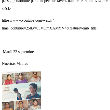
passé, personnifié par l’Inspecteur Javert, dans le Paris du XIXème
siècle.
https://www.youtube.com/watch?
time_continue=25&v=JuVOmXAMYV4&feature=emb_title
Mardi 22 septembre
Nuestras Madres