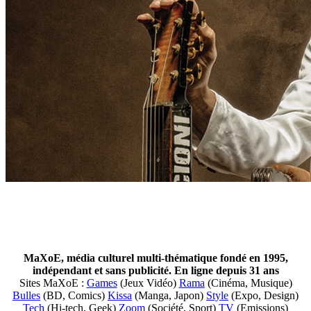
MaXoE, média culturel multi-thématique fondé en 1995,
indépendant et sans publicité. En ligne depuis 31 ans
Sites MaXoE :
Games
(Jeux Vidéo)
Rama
(Cinéma, Musique)
Bulles
(BD, Comics)
Kissa
(Manga, Japon)
Style
(Expo, Design)
Tech
(Hi-tech, Geek)
Zoom
(Société, Sport)
TV
(Emissions)