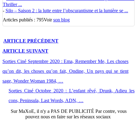
Thriller ...
-
Silo – Saison 2 : la lutte entre l’obscurantisme et la lumière se ...
Articles publiés : 795
Voir
son blog
ARTICLE
PRÉCÉDENT
ARTICLE
SUIVANT
Sorties Ciné Septembre 2020 : Ema, Remember Me, Les choses
qu’on dit, les choses qu’on fait, Ondine, Un pays qui se tient
sage, Wonder Woman 1984, …
Sorties Ciné Octobre 2020 : L’enfant rêvé, Drunk, Adieu les
cons, Peninsula, Last Words, ADN, …
Sur
MaXoE
, il n'y a
PAS DE PUBLICITÉ
Par contre, vous
pouvez nous en faire sur les réseaux sociaux