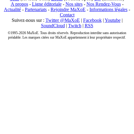
A propos
-
Ligne éditoriale
-
Nos sites
-
Nos Rendez-Vous
-
Actualité
-
Partenariats
-
Rejoindre MaXoE
-
Informations légales
-
Contact
Suivez-nous sur :
Twitter @MaXoE
|
Facebook
|
Youtube
|
SoundCloud
|
Twitch
|
RSS
©1995-2026 MaXoE. Tous droits réservés. Reproduction interdite sans autorisation
préalable. Les marques citées sur MaXoE appartiennent à leur propriétaire respectif.