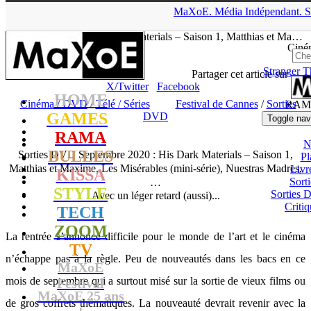
▲
MaXoE.
Média
Indépendant.
S
MaXoE
>
RAMA
>
Dossiers
>
Cinéma / DVD
>
Sorties DVD
Septembre 2020 : His Dark Materials – Saison 1, Matthias et Ma…
Ciné
Stranger T
Julie
- 09.09.20, 18:12
Partager cet article sur
X/Twitter
Facebook
HOME
Cinéma / DVD
/
Télé / Séries
Festival de Cannes
/
Sorties
RAM
GAMES
DVD
Toggle nav
RAMA
N
BULLES
Sorties DVD Septembre 2020 : His Dark Materials – Saison 1,
Pl
Matthias et Maxime, Les Misérables (mini-série), Nuestras Madres,
Livr
KISSA
Sort
…
STYLE
Sorties
Avec un léger retard (aussi)...
Critiq
TECH
ZOOM
La rentrée s’annonce difficile pour le monde de l’art et le cinéma
TV
n’échappe pas à la règle. Peu de nouveautés dans les bacs en ce
MaXoE
mois de septembre qui a surtout misé sur la sortie de vieux films ou
Festival
MaXoE 25 ans
de gros coffrets thématiques. La nouveauté devrait revenir avec la
!