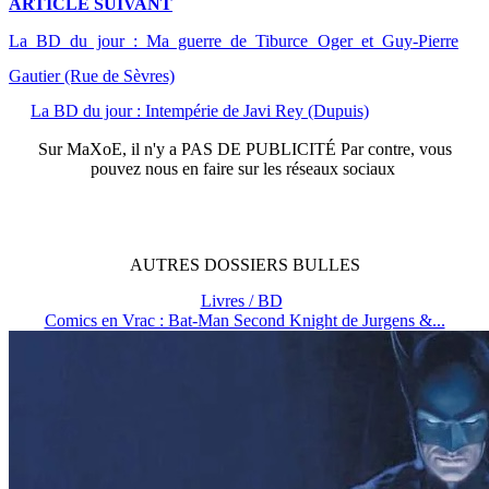
ARTICLE
SUIVANT
La BD du jour : Ma guerre de Tiburce Oger et Guy-Pierre
Gautier (Rue de Sèvres)
La BD du jour : Intempérie de Javi Rey (Dupuis)
Sur
MaXoE
, il n'y a
PAS DE PUBLICITÉ
Par contre, vous
pouvez nous en faire sur les réseaux sociaux
AUTRES
DOSSIERS
BULLES
Livres / BD
Comics en Vrac : Bat-Man Second Knight de Jurgens &...