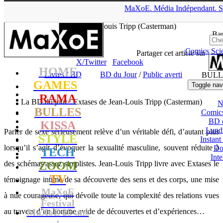
▲
MaXoE.
Média
Indépendant.
S
MaXoE
>
RAMA
>
Dossiers
>
Livres / BD
>
La BD du jour :
Extases de Jean-Louis Tripp (Casterman)
Ban
Comics
Sci
Seb
- 05.09.17, 16:01
Partager cet article sur
X/Twitter
Facebook
HOME
Livres / BD
BD du Jour
/
Public averti
BULL
GAMES
Toggle nav
RAMA
La BD du jour : Extases de Jean-Louis Tripp (Casterman)
N
BULLES
Comic
BD 
KISSA
Lund
Parler de sexe sérieusement relève d’un véritable défi, d’autant plus
STYLE
Instant
lorsqu’il s’agit d’évoquer la sexualité masculine, souvent réduite à
Do
TECH
Int
des schémas assez simplistes. Jean-Louis Tripp livre avec Extases le
ZOOM
TV
témoignage intime de sa découverte des sens et des corps, une mise
MaXoE
à nue courageuse, qui dévoile toute la complexité des relations vues
Festival
MaXoE 25 ans
au travers d’un homme avide de découvertes et d’expériences…
!