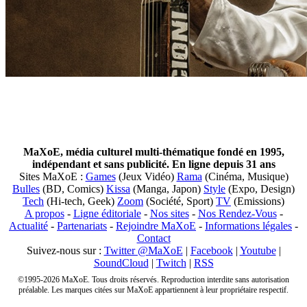
MaXoE, média culturel multi-thématique fondé en 1995,
indépendant et sans publicité. En ligne depuis 31 ans
Sites MaXoE :
Games
(Jeux Vidéo)
Rama
(Cinéma, Musique)
Bulles
(BD, Comics)
Kissa
(Manga, Japon)
Style
(Expo, Design)
Tech
(Hi-tech, Geek)
Zoom
(Société, Sport)
TV
(Emissions)
A propos
-
Ligne éditoriale
-
Nos sites
-
Nos Rendez-Vous
-
Actualité
-
Partenariats
-
Rejoindre MaXoE
-
Informations légales
-
Contact
Suivez-nous sur :
Twitter @MaXoE
|
Facebook
|
Youtube
|
SoundCloud
|
Twitch
|
RSS
©1995-2026 MaXoE. Tous droits réservés. Reproduction interdite sans autorisation
préalable. Les marques citées sur MaXoE appartiennent à leur propriétaire respectif.