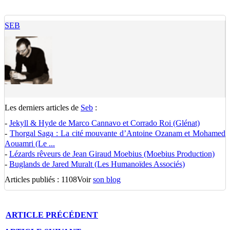
SEB
Les derniers articles de
Seb
:
-
Jekyll & Hyde de Marco Cannavo et Corrado Roi (Glénat)
-
Thorgal Saga : La cité mouvante d’Antoine Ozanam et Mohamed
Aouamri (Le ...
-
Lézards rêveurs de Jean Giraud Moebius (Moebius Production)
-
Buglands de Jared Muralt (Les Humanoïdes Associés)
Articles publiés : 1108
Voir
son blog
ARTICLE
PRÉCÉDENT