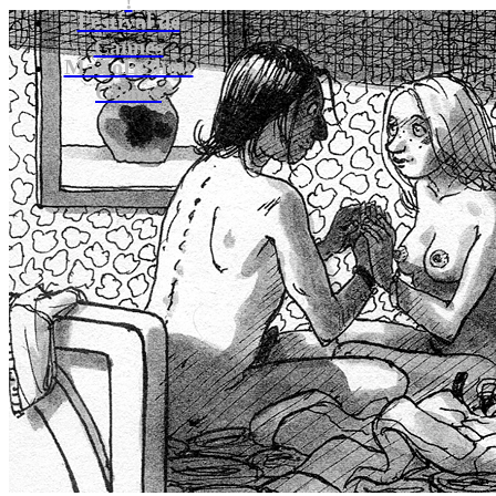
Festival de
Cannes
MaXoE Show
Games