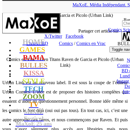
▲
MaXoE.
Média
Indépendant.
S
MaXoE
>
RAMA
>
Dossiers
>
Livres / BD
>
Comics en Vrac :
Teen Titans Raven de Garcia et Picolo (Urban Link)
Ban
Comics
Sci
tof
- 19.03.20, 12:25
Partager cet article sur
X/Twitter
Facebook
HOME
Livres / BD
Comics
/
Comics en Vrac
BULL
GAMES
Toggle nav
RAMA
Comics en Vrac : Teen Titans Raven de Garcia et Picolo (Urban
N
BULLES
Link)
Comic
BD 
KISSA
Lund
STYLE
Instant
Urban Link est un nouveau label. Il est sous la coupe de l’éditeur
Do
TECH
Int
Urban Comics. L’idée est de proposer des histoires complètes qui
ZOOM
essaient d’aider au questionnement personnel. Bonne idée même si
TV
les comics le font déjà (oui oui pas tous). En tout cas, ici, c’est une
MaXoE
Festival
autre approche des héros, et nous commençons par Raven. Et puis
MaXoE 25 ans
vous n’avez sûrement plus accès aux librairies mais nous
!