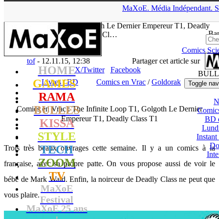
▲
MaXoE.
Média
Indépendant.
S
MaXoE
>
RAMA
>
Dossiers
>
Livres / BD
>
Comics en Vrac :
The Infinite Loop T1, Golgoth Le Dernier Empereur T1, Deadly
Ban
Cl…
Comics
Sci
tof
- 12.11.15, 12:38
Partager cet article sur
HOME
X/Twitter
Facebook
BULL
GAMES
Livres / BD
Comics en Vrac
/
Goldorak
Toggle nav
RAMA
N
BULLES
Comics en Vrac : The Infinite Loop T1, Golgoth Le Dernier
Comic
Empereur T1, Deadly Class T1
BD 
KISSA
Lund
STYLE
Instant
Do
TECH
Trois très beaux ouvrages cette semaine. Il y a un comics à la
Int
ZOOM
française, avec sa propre patte. On vous propose aussi de voir le
TV
bébé de Mark Waid. Enfin, la noirceur de Deadly Class ne peut que
MaXoE
vous plaire.
Festival
MaXoE 25 ans
!