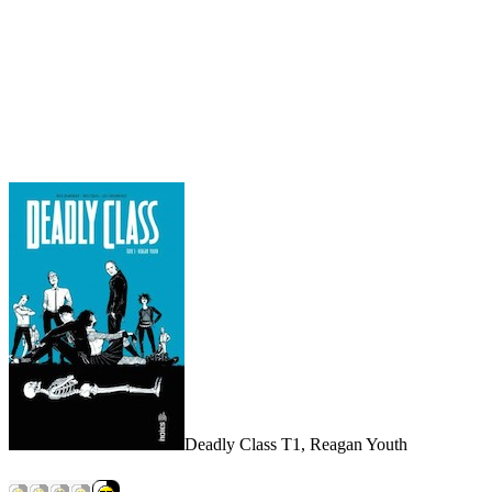
Deadly Class T1, Reagan Youth