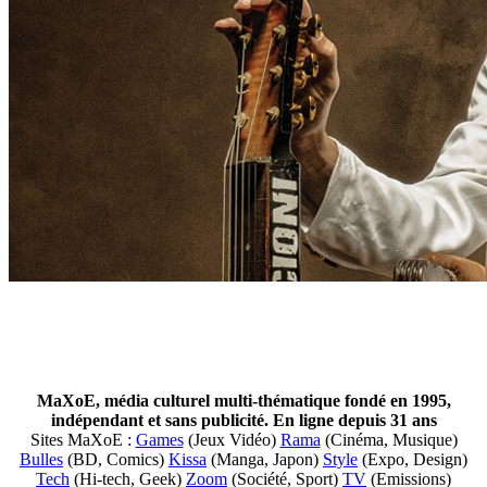
MaXoE, média culturel multi-thématique fondé en 1995,
indépendant et sans publicité. En ligne depuis 31 ans
Sites MaXoE :
Games
(Jeux Vidéo)
Rama
(Cinéma, Musique)
Bulles
(BD, Comics)
Kissa
(Manga, Japon)
Style
(Expo, Design)
Tech
(Hi-tech, Geek)
Zoom
(Société, Sport)
TV
(Emissions)