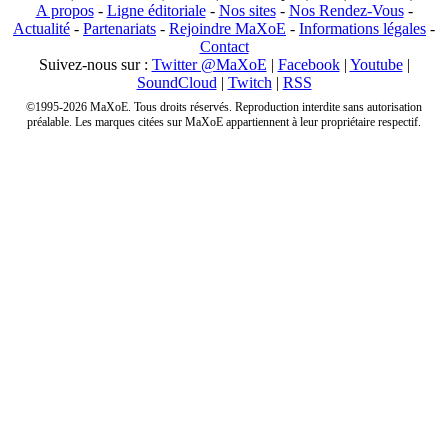
A propos
-
Ligne éditoriale
-
Nos sites
-
Nos Rendez-Vous
-
Actualité
-
Partenariats
-
Rejoindre MaXoE
-
Informations légales
-
Contact
Suivez-nous sur :
Twitter @MaXoE
|
Facebook
|
Youtube
|
SoundCloud
|
Twitch
|
RSS
©1995-2026 MaXoE. Tous droits réservés. Reproduction interdite sans autorisation
préalable. Les marques citées sur MaXoE appartiennent à leur propriétaire respectif.