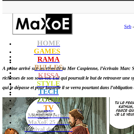
MaXoE
>
RAMA
Seb
-
HOME
GAMES
RAMA
BULLES
A peine arrivé sur les rives de la Mer Caspienne, l’écrivain Marc
KISSA
richesses de son sous-sol. Lui qui poursuit le but de retrouver une 
STYLE
qui le dépasse et pour laquelle il se verra pourtant dans l’obligatio
TECH
ZOOM
TV
MaXoE Festival
MaXoE 25 ans !
Festival de Cannes