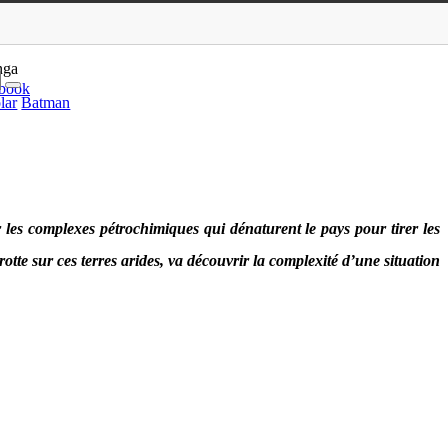
 Makyo/Halter/Nardo
nga
book
lar
Batman
les complexes pétrochimiques qui dénaturent le pays pour tirer les
tte sur ces terres arides, va découvrir la complexité d’une situation