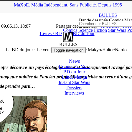
MaXoE.
Média
Indépendant.
▲
Sans Pub
licité
.
Depuis 1995
>
Dossiers
>
Livres / BD
>
La BD du jour : Le vent des Khazars T2 de
BULLES
Bande dessinée Comics Ma
 09.06.13, 18:07
Partager cet article sur
X/Twitter
Face
Comics
Science Fiction
Star Wars
Po
Livres / BD
BD du Jour
BULLES
La BD du jour : Le vent des Khazars T2 de Makyo/Halter/Nardo
Toggle navigation
News
Comics En Vrac
 Sofer découvre un pays écologiquement et historiquement ravagé par 
BD du Jour
synagogue oubliée de l’ancien peuple khazar nichée au creux d’une gro
Lundi Manga
Instant
Star Wars
n de prendre parti…
Dossiers
Interviews