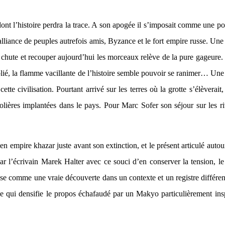
nt l’histoire perdra la trace. A son apogée il s’imposait comme une por
lliance de peuples autrefois amis, Byzance et le fort empire russe. Une ci
chute et recouper aujourd’hui les morceaux relève de la pure gageure. 
ublié, la flamme vacillante de l’histoire semble pouvoir se ranimer… Une
ette civilisation. Pourtant arrivé sur les terres où la grotte s’élèverai
trolières implantées dans le pays. Pour Marc Sofer son séjour sur les 
 empire khazar juste avant son extinction, et le présent articulé autour 
’écrivain Marek Halter avec ce souci d’en conserver la tension, le sus
e comme une vraie découverte dans un contexte et un registre différent 
e qui densifie le propos échafaudé par un Makyo particulièrement inspir