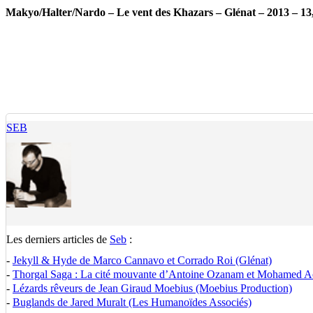
Makyo/Halter/Nardo – Le vent des Khazars – Glénat – 2013 – 13
SEB
Les derniers articles de
Seb
:
-
Jekyll & Hyde de Marco Cannavo et Corrado Roi (Glénat)
-
Thorgal Saga : La cité mouvante d’Antoine Ozanam et Mohamed Ao
-
Lézards rêveurs de Jean Giraud Moebius (Moebius Production)
-
Buglands de Jared Muralt (Les Humanoïdes Associés)