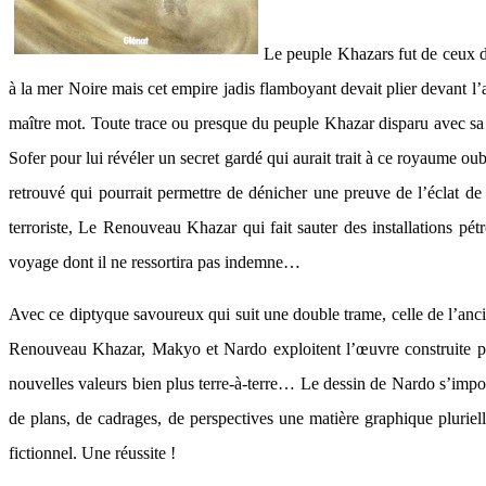
Le peuple Khazars fut de ceux do
à la mer Noire mais cet empire jadis flamboyant devait plier devant l’a
maître mot. Toute trace ou presque du peuple Khazar disparu avec sa 
Sofer pour lui révéler un secret gardé qui aurait trait à ce royaume o
retrouvé qui pourrait permettre de dénicher une preuve de l’éclat de c
terroriste, Le Renouveau Khazar qui fait sauter des installations pé
voyage dont il ne ressortira pas indemne…
Avec ce diptyque savoureux qui suit une double trame, celle de l’ancien
Renouveau Khazar, Makyo et Nardo exploitent l’œuvre construite par l
nouvelles valeurs bien plus terre-à-terre… Le dessin de Nardo s’impos
de plans, de cadrages, de perspectives une matière graphique pluriell
fictionnel. Une réussite !