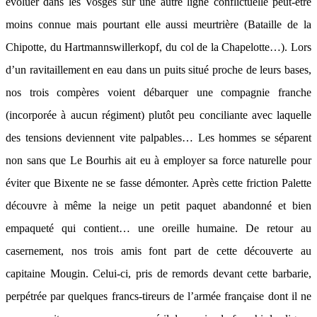
évoluer dans les Vosges sur une autre ligne conflictuelle peut-être
moins connue mais pourtant elle aussi meurtrière (Bataille de la
Chipotte, du Hartmannswillerkopf, du col de la Chapelotte…). Lors
d’un ravitaillement en eau dans un puits situé proche de leurs bases,
nos trois compères voient débarquer une compagnie franche
(incorporée à aucun régiment) plutôt peu conciliante avec laquelle
des tensions deviennent vite palpables… Les hommes se séparent
non sans que Le Bourhis ait eu à employer sa force naturelle pour
éviter que Bixente ne se fasse démonter. Après cette friction Palette
découvre à même la neige un petit paquet abandonné et bien
empaqueté qui contient… une oreille humaine. De retour au
casernement, nos trois amis font part de cette découverte au
capitaine Mougin. Celui-ci, pris de remords devant cette barbarie,
perpétrée par quelques francs-tireurs de l’armée française dont il ne