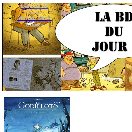
Festival de
Cannes
MaXoE Show
Games