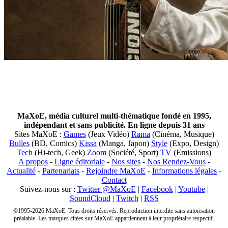
MaXoE, média culturel multi-thématique fondé en 1995,
indépendant et sans publicité. En ligne depuis 31 ans
Sites MaXoE :
Games
(Jeux Vidéo)
Rama
(Cinéma, Musique)
Bulles
(BD, Comics)
Kissa
(Manga, Japon)
Style
(Expo, Design)
Tech
(Hi-tech, Geek)
Zoom
(Société, Sport)
TV
(Emissions)
A propos
-
Ligne éditoriale
-
Nos sites
-
Nos Rendez-Vous
-
Actualité
-
Partenariats
-
Rejoindre MaXoE
-
Informations légales
-
Contact
Suivez-nous sur :
Twitter @MaXoE
|
Facebook
|
Youtube
|
SoundCloud
|
Twitch
|
RSS
©1995-2026 MaXoE. Tous droits réservés. Reproduction interdite sans autorisation
préalable. Les marques citées sur MaXoE appartiennent à leur propriétaire respectif.