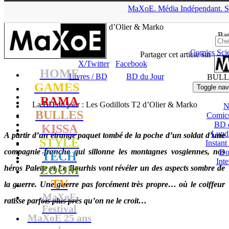
▲
MaXoE.
Média
Indépendant.
S
MaXoE
>
RAMA
>
Dossiers
>
Livres / BD
>
La BD du jour : Les
Godillots T2 d’Olier & Marko
Ban
Comics
Sci
Seb
- 09.02.13, 20:00
Partager cet article sur
X/Twitter
Facebook
HOME
Livres / BD
BD du Jour
BULL
GAMES
Toggle nav
RAMA
La BD du jour : Les Godillots T2 d’Olier & Marko
N
BULLES
Comic
BD 
KISSA
Lund
A partir d’un étrange paquet tombé de la poche d’un soldat d’une
STYLE
Instant
compagnie franche qui sillonne les montagnes vosgiennes, nos
Do
TECH
Int
héros Palette et Le Bourhis vont révéler un des aspects sombre de
ZOOM
TV
la guerre. Une guerre pas forcément très propre… où le coiffeur
MaXoE
ratisse parfois plus près qu’on ne le croit…
Festival
MaXoE 25 ans
!