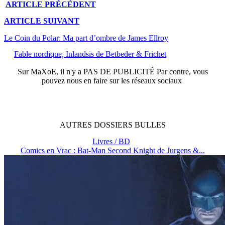
ARTICLE
PRÉCÉDENT
ARTICLE
SUIVANT
Le Coin du Polar: Ma part d’ombre de James Ellroy
Fable nordique, Inlandsis de Betbeder & Frichet
Sur
MaXoE
, il n'y a
PAS DE PUBLICITÉ
Par contre, vous
pouvez nous en faire sur les réseaux sociaux
AUTRES
DOSSIERS
BULLES
Livres / BD
Comics en Vrac : Bat-Man Second Knight de Jurgens &...