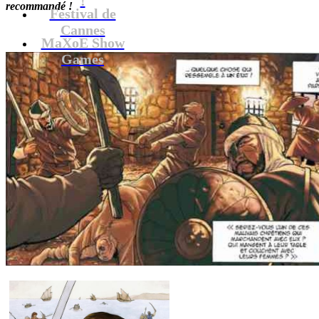
recommandé !
Festival de
Cannes
MaXoE Show
Games