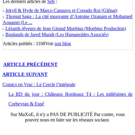
Les derniers articles de
Seb
:
-
Jekyll & Hyde de Marco Cannavo et Corrado Roi (Glénat)
-
Thorgal Saga : La cité mouvante d’Antoine Ozanam et Mohamed
Aouamri (Le ...
-
Lézards rêveurs de Jean Giraud Moebius (Moebius Production)
-
Buglands de Jared Muralt (Les Humanoïdes Associés)
Articles publiés : 1108
Voir
son blog
ARTICLE
PRÉCÉDENT
ARTICLE
SUIVANT
Comics en Vrac : Le Cercle l’intégrale
La BD du jour : Châteaux Bordeaux T4 : Les millésimes de
Corbeyran & Espé
Sur
MaXoE
, il n'y a
PAS DE PUBLICITÉ
Par contre, vous
pouvez nous en faire sur les réseaux sociaux