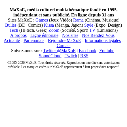
MaXoE, média culturel multi-thématique fondé en 1995,
indépendant et sans publicité. En ligne depuis 31 ans
Sites MaXoE :
Games
(Jeux Vidéo)
Rama
(Cinéma, Musique)
Bulles
(BD, Comics)
Kissa
(Manga, Japon)
Style
(Expo, Design)
Tech
(Hi-tech, Geek)
Zoom
(Société, Sport)
TV
(Emissions)
A propos
-
Ligne éditoriale
-
Nos sites
-
Nos Rendez-Vous
-
Actualité
-
Partenariats
-
Rejoindre MaXoE
-
Informations légales
-
Contact
Suivez-nous sur :
Twitter @MaXoE
|
Facebook
|
Youtube
|
SoundCloud
|
Twitch
|
RSS
©1995-2026 MaXoE. Tous droits réservés. Reproduction interdite sans autorisation
préalable. Les marques citées sur MaXoE appartiennent à leur propriétaire respectif.