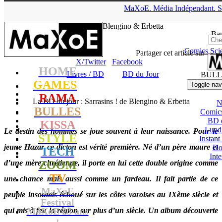
▲
MaXoE.
Média
Indépendant.
S
MaXoE
>
RAMA
>
Dossiers
>
Livres / BD
>
La BD du jour :
Sarrasins ! de Blengino & Erbetta
Ban
Comics
Sci
Seb
- 10.09.13, 16:01
Partager cet article sur
X/Twitter
Facebook
HOME
Livres / BD
BD du Jour
BULL
GAMES
Toggle nav
RAMA
La BD du jour : Sarrasins ! de Blengino & Erbetta
N
BULLES
Comic
BD 
KISSA
Lund
Le destin des hommes se joue souvent à leur naissance. Pour le
STYLE
Instant
jeune Hazar ce dicton est vérité première. Né d’un père maure et
Do
TECH
Int
d’une mère chrétienne, il porte en lui cette double origine comme
ZOOM
TV
une chance mais aussi comme un fardeau. Il fait partie de ce
MaXoE
peuple insoumis échoué sur les côtes varoises au IXème siècle et
Festival
MaXoE 25 ans
qui mis à feu la région sur plus d’un siècle. Un album découverte
!