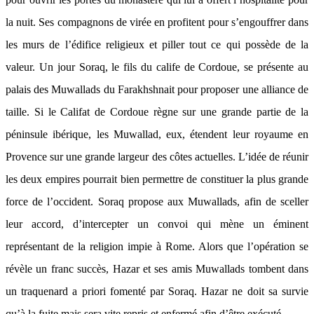
la nuit. Ses compagnons de virée en profitent pour s’engouffrer dans
les murs de l’édifice religieux et piller tout ce qui possède de la
valeur. Un jour Soraq, le fils du calife de Cordoue, se présente au
palais des Muwallads du Farakhshnait pour proposer une alliance de
taille. Si le Califat de Cordoue règne sur une grande partie de la
péninsule ibérique, les Muwallad, eux, étendent leur royaume en
Provence sur une grande largeur des côtes actuelles. L’idée de réunir
les deux empires pourrait bien permettre de constituer la plus grande
force de l’occident. Soraq propose aux Muwallads, afin de sceller
leur accord, d’intercepter un convoi qui mène un éminent
représentant de la religion impie à Rome. Alors que l’opération se
révèle un franc succès, Hazar et ses amis Muwallads tombent dans
un traquenard a priori fomenté par Soraq. Hazar ne doit sa survie
qu’à la fuite mais sera vite repris et enfermé afin d’être exécuté…