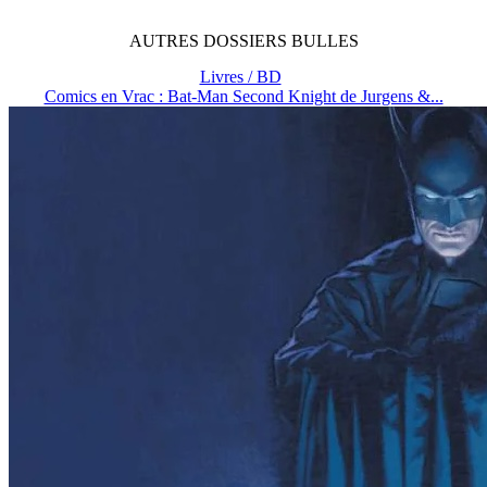
AUTRES
DOSSIERS
BULLES
Livres / BD
Comics en Vrac : Bat-Man Second Knight de Jurgens &...