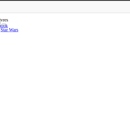
 Noroy
ivres
book
Star Wars