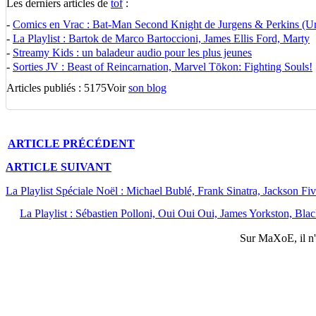
Les derniers articles de
tof
:
-
Comics en Vrac : Bat-Man Second Knight de Jurgens & Perkins (U
-
La Playlist : Bartok de Marco Bartoccioni, James Ellis Ford, Marty
-
Streamy Kids : un baladeur audio pour les plus jeunes
-
Sorties JV : Beast of Reincarnation, Marvel Tōkon: Fighting Souls!
Articles publiés : 5175
Voir
son blog
ARTICLE
PRÉCÉDENT
ARTICLE
SUIVANT
La Playlist Spéciale Noël : Michael Bublé, Frank Sinatra, Jackson Fi
La Playlist : Sébastien Polloni, Oui Oui Oui, James Yorkston, Bl
Sur
MaXoE
, il 