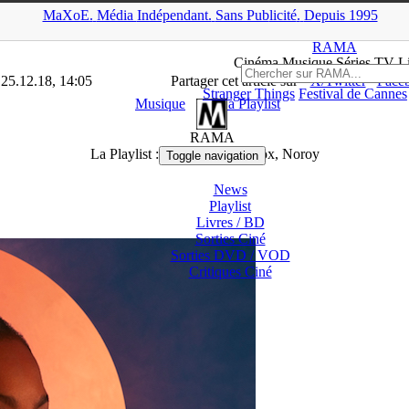
MaXoE.
Média
Indépendant.
▲
Sans Pub
licité
.
Depuis 1995
oE
>
RAMA
>
Dossiers
>
Musique
>
La Playlist : Mariama, Wild Fox,
RAMA
Ciné
ma
Musique Séries
TV
L
 25.12.18, 14:05
Partager cet article sur
X/Twitter
Face
Stranger Things
Festival de Cannes
Musique
La Playlist
RAMA
La Playlist : Mariama, Wild Fox, Noroy
Toggle navigation
News
Playlist
Livres / BD
Sorties Ciné
Sorties DVD / VOD
Critiques
Ciné