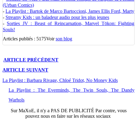
(Urban Comics)
-
La Playlist : Bartok de Marco Bartoccioni, James Ellis Ford, Marty
-
Streamy Kids : un baladeur audio pour les plus jeunes
-
Sorties JV : Beast of Reincarnation, Marvel Tōkon: Fighting
Souls!
Articles publiés : 5175
Voir
son blog
ARTICLE
PRÉCÉDENT
ARTICLE
SUIVANT
La Playlist : Barbara Rivage, Chloé Tridot, No Money Kids
La Playlist : The Everminds, The Twin Souls, The Dandy
Warhols
Sur
MaXoE
, il n'y a
PAS DE PUBLICITÉ
Par contre, vous
pouvez nous en faire sur les réseaux sociaux