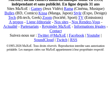
indépendant et sans publicité. En ligne depuis 31 ans
Sites MaXoE :
Games
(Jeux Vidéo)
Rama
(Cinéma, Musique)
Bulles
(BD, Comics)
Kissa
(Manga, Japon)
Style
(Expo, Design)
Tech
(Hi-tech, Geek)
Zoom
(Société, Sport)
TV
(Emissions)
A propos
-
Ligne éditoriale
-
Nos sites
-
Nos Rendez-Vous
-
Actualité
-
Partenariats
-
Rejoindre MaXoE
-
Informations légales
-
Contact
Suivez-nous sur :
Twitter @MaXoE
|
Facebook
|
Youtube
|
SoundCloud
|
Twitch
|
RSS
©1995-2026 MaXoE. Tous droits réservés. Reproduction interdite sans autorisation
préalable. Les marques citées sur MaXoE appartiennent à leur propriétaire respectif.