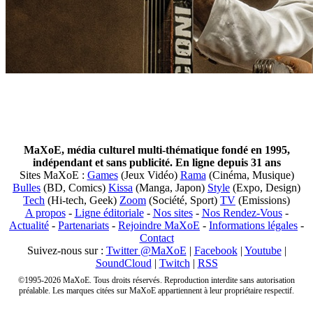
MaXoE, média culturel multi-thématique fondé en 1995,
indépendant et sans publicité. En ligne depuis 31 ans
Sites MaXoE :
Games
(Jeux Vidéo)
Rama
(Cinéma, Musique)
Bulles
(BD, Comics)
Kissa
(Manga, Japon)
Style
(Expo, Design)
Tech
(Hi-tech, Geek)
Zoom
(Société, Sport)
TV
(Emissions)
A propos
-
Ligne éditoriale
-
Nos sites
-
Nos Rendez-Vous
-
Actualité
-
Partenariats
-
Rejoindre MaXoE
-
Informations légales
-
Contact
Suivez-nous sur :
Twitter @MaXoE
|
Facebook
|
Youtube
|
SoundCloud
|
Twitch
|
RSS
©1995-2026 MaXoE. Tous droits réservés. Reproduction interdite sans autorisation
préalable. Les marques citées sur MaXoE appartiennent à leur propriétaire respectif.