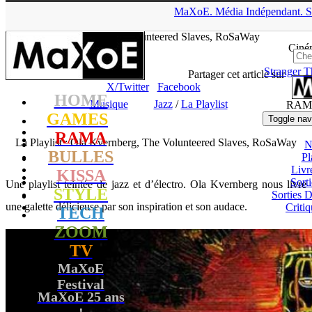
▲
MaXoE.
Média
Indépendant.
S
MaXoE
>
RAMA
>
Dossiers
>
Musique
>
La Playlist : Ola
Kvernberg, The Volunteered Slaves, RoSaWay
Ciné
Stranger T
tof
- 14.09.21, 14:12
Partager cet article sur
X/Twitter
Facebook
HOME
Musique
Jazz
/
La Playlist
RAM
GAMES
Toggle nav
RAMA
La Playlist : Ola Kvernberg, The Volunteered Slaves, RoSaWay
N
BULLES
Pl
Livr
KISSA
Sort
Une playlist teintée de jazz et d’électro. Ola Kvernberg nous livre
STYLE
Sorties
une galette délicieuse par son inspiration et son audace.
Critiq
TECH
ZOOM
TV
MaXoE
Festival
MaXoE 25 ans
!