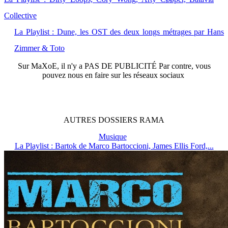
Collective
La Playlist : Dune, les OST des deux longs métrages par Hans
Zimmer & Toto
Sur
MaXoE
, il n'y a
PAS DE PUBLICITÉ
Par contre, vous
pouvez nous en faire sur les réseaux sociaux
AUTRES
DOSSIERS
RAMA
Musique
La Playlist : Bartok de Marco Bartoccioni, James Ellis Ford,...