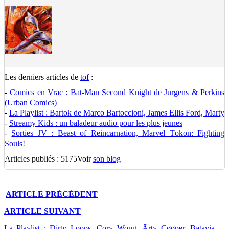
Les derniers articles de
tof
:
-
Comics en Vrac : Bat-Man Second Knight de Jurgens & Perkins
(Urban Comics)
-
La Playlist : Bartok de Marco Bartoccioni, James Ellis Ford, Marty
-
Streamy Kids : un baladeur audio pour les plus jeunes
-
Sorties JV : Beast of Reincarnation, Marvel Tōkon: Fighting
Souls!
Articles publiés : 5175
Voir
son blog
ARTICLE
PRÉCÉDENT
ARTICLE
SUIVANT
La Playlist : Dirty Loops, Cory Wong, Ārty Cøøper, Batavia