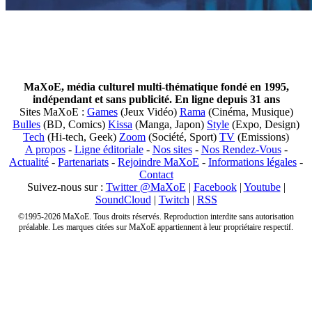
MaXoE, média culturel multi-thématique fondé en 1995,
indépendant et sans publicité. En ligne depuis 31 ans
Sites MaXoE :
Games
(Jeux Vidéo)
Rama
(Cinéma, Musique)
Bulles
(BD, Comics)
Kissa
(Manga, Japon)
Style
(Expo, Design)
Tech
(Hi-tech, Geek)
Zoom
(Société, Sport)
TV
(Emissions)
A propos
-
Ligne éditoriale
-
Nos sites
-
Nos Rendez-Vous
-
Actualité
-
Partenariats
-
Rejoindre MaXoE
-
Informations légales
-
Contact
Suivez-nous sur :
Twitter @MaXoE
|
Facebook
|
Youtube
|
SoundCloud
|
Twitch
|
RSS
©1995-2026 MaXoE. Tous droits réservés. Reproduction interdite sans autorisation
préalable. Les marques citées sur MaXoE appartiennent à leur propriétaire respectif.