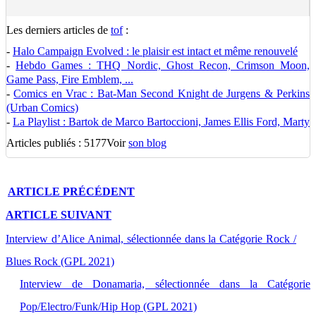
Les derniers articles de
tof
:
-
Halo Campaign Evolved : le plaisir est intact et même renouvelé
-
Hebdo Games : THQ Nordic, Ghost Recon, Crimson Moon,
Game Pass, Fire Emblem, ...
-
Comics en Vrac : Bat-Man Second Knight de Jurgens & Perkins
(Urban Comics)
-
La Playlist : Bartok de Marco Bartoccioni, James Ellis Ford, Marty
Articles publiés : 5177
Voir
son blog
ARTICLE
PRÉCÉDENT
ARTICLE
SUIVANT
Interview d’Alice Animal, sélectionnée dans la Catégorie Rock /
Blues Rock (GPL 2021)
Interview de Donamaria, sélectionnée dans la Catégorie
Pop/Electro/Funk/Hip Hop (GPL 2021)