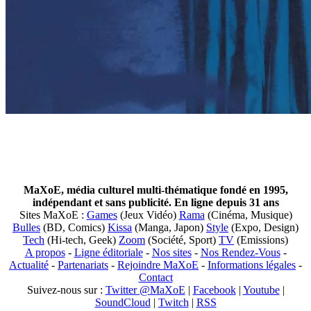
MaXoE, média culturel multi-thématique fondé en 1995,
indépendant et sans publicité. En ligne depuis 31 ans
Sites MaXoE :
Games
(Jeux Vidéo)
Rama
(Cinéma, Musique)
Bulles
(BD, Comics)
Kissa
(Manga, Japon)
Style
(Expo, Design)
Tech
(Hi-tech, Geek)
Zoom
(Société, Sport)
TV
(Emissions)
A propos
-
Ligne éditoriale
-
Nos sites
-
Nos Rendez-Vous
-
Actualité
-
Partenariats
-
Rejoindre MaXoE
-
Informations légales
-
Contact
Suivez-nous sur :
Twitter @MaXoE
|
Facebook
|
Youtube
|
SoundCloud
|
Twitch
|
RSS