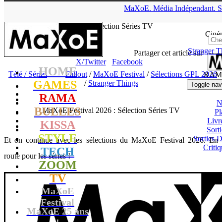
▲
MaXoE.
Média
Indépendant.
S
MaXoE
>
RAMA
>
Dossiers
>
Télé / Séries
>
MaXoE Festival
2026 : Sélection Séries TV
Ciné
Stranger T
tof
- 21.05.26, 18:34
Partager cet article sur
X/Twitter
Facebook
HOME
Télé / Séries
Fallout
/
MaXoE Festival
/
Sélections GPL 2026
RAM
GAMES
/
Stranger Things
Toggle nav
RAMA
N
BULLES
MaXoE Festival 2026 : Sélection Séries TV
Pl
Livr
KISSA
Sort
STYLE
Sorties
Et on continue avec les sélections du MaXoE Festival 2026. En
Critiq
TECH
route pour les séries !
ZOOM
TV
MaXoE
Festival
MaXoE 25 ans
!