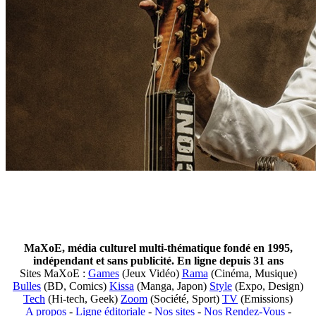
MaXoE, média culturel multi-thématique fondé en 1995,
indépendant et sans publicité. En ligne depuis 31 ans
Sites MaXoE :
Games
(Jeux Vidéo)
Rama
(Cinéma, Musique)
Bulles
(BD, Comics)
Kissa
(Manga, Japon)
Style
(Expo, Design)
Tech
(Hi-tech, Geek)
Zoom
(Société, Sport)
TV
(Emissions)
A propos
-
Ligne éditoriale
-
Nos sites
-
Nos Rendez-Vous
-