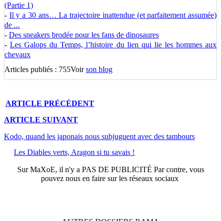
(Partie 1)
-
Il y a 30 ans… La trajectoire inattendue (et parfaitement assumée)
de ...
-
Des sneakers brodée pour les fans de dinosaures
-
Les Galops du Temps, l’histoire du lien qui lie les hommes aux
chevaux
Articles publiés : 755
Voir
son blog
ARTICLE
PRÉCÉDENT
ARTICLE
SUIVANT
Kodo, quand les japonais nous subjuguent avec des tambours
Les Diables verts, Aragon si tu savais !
Sur
MaXoE
, il n'y a
PAS DE PUBLICITÉ
Par contre, vous
pouvez nous en faire sur les réseaux sociaux