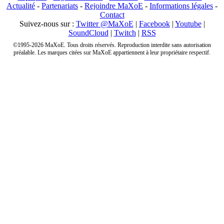
Actualité
-
Partenariats
-
Rejoindre MaXoE
-
Informations légales
-
Contact
Suivez-nous sur :
Twitter @MaXoE
|
Facebook
|
Youtube
|
SoundCloud
|
Twitch
|
RSS
©1995-2026 MaXoE. Tous droits réservés. Reproduction interdite sans autorisation
préalable. Les marques citées sur MaXoE appartiennent à leur propriétaire respectif.