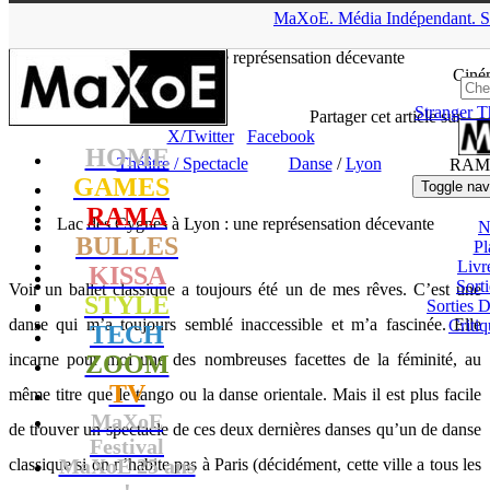
▲
MaXoE.
Média
Indépendant.
S
MaXoE
>
RAMA
>
Dossiers
>
Théâtre / Spectacle
>
Lac des
Cygnes à Lyon : une représensation décevante
Ciné
Stranger T
Tadam
- 10.12.10, 11:31
Partager cet article sur
X/Twitter
Facebook
HOME
Théâtre / Spectacle
Danse
/
Lyon
RAM
GAMES
Toggle nav
RAMA
Lac des Cygnes à Lyon : une représensation décevante
N
BULLES
Pl
Livr
KISSA
Sort
Voir un ballet classique a toujours été un de mes rêves. C’est une
STYLE
Sorties
danse qui m’a toujours semblé inaccessible et m’a fascinée. Elle
Critiq
TECH
incarne pour moi une des nombreuses facettes de la féminité, au
ZOOM
TV
même titre que le tango ou la danse orientale. Mais il est plus facile
MaXoE
de trouver un spectacle de ces deux dernières danses qu’un de danse
Festival
MaXoE 25 ans
classique si on n’habite pas à Paris (décidément, cette ville a tous les
!