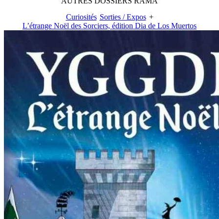
AUTRES
DOSSIERS
RAMA
Curiosités
Sorties / Expos
+
L’étrange Noël des Sorciers, édition Dia de Los Muertos