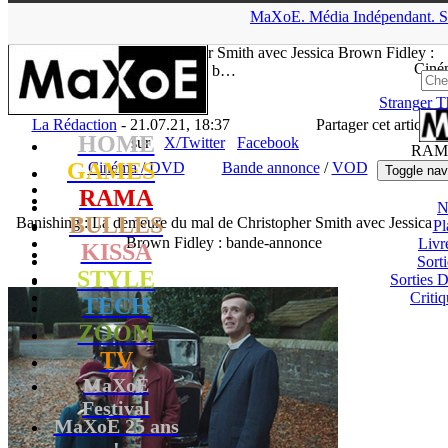
▲
MaXoE.
Média
Indépendant.
S
MaXoE
>
RAMA
>
Downloads
>
Cinéma / DVD
>
Banishing : La
demeure du mal de Christopher Smith avec Jessica Brown Fidley :
Ciné
b…
Stranger T
La Rédaction
- 21.07.21, 18:37
Partager cet article
HOME
sur
X/Twitter
Facebook
RAM
GAMES
Cinéma / DVD
Bande annonce
/
VOD
Toggle nav
RAMA
N
BULLES
Banishing : La demeure du mal de Christopher Smith avec Jessica
Pl
Brown Fidley : bande-annonce
Livr
KISSA
Sort
STYLE
Sorties
Critiq
TECH
ZOOM
TV
MaXoE
Festival
MaXoE 25 ans
!