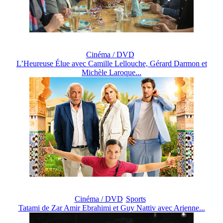
Cinéma / DVD
L’Heureuse Élue avec Camille Lellouche, Gérard Darmon et
Michèle Laroque...
Cinéma / DVD
Sports
Tatami de Zar Amir Ebrahimi et Guy Nattiv avec Arienne...