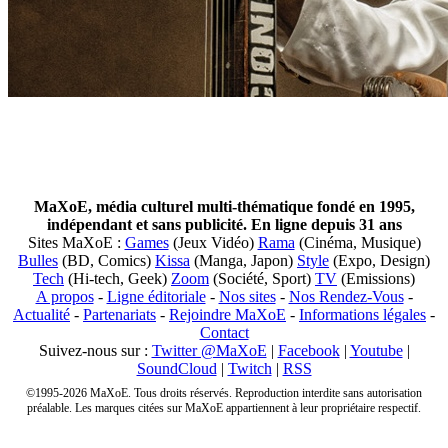
MaXoE, média culturel multi-thématique fondé en 1995,
indépendant et sans publicité. En ligne depuis 31 ans
Sites MaXoE :
Games
(Jeux Vidéo)
Rama
(Cinéma, Musique)
Bulles
(BD, Comics)
Kissa
(Manga, Japon)
Style
(Expo, Design)
Tech
(Hi-tech, Geek)
Zoom
(Société, Sport)
TV
(Emissions)
A propos
-
Ligne éditoriale
-
Nos sites
-
Nos Rendez-Vous
-
Actualité
-
Partenariats
-
Rejoindre MaXoE
-
Informations légales
-
Contact
Suivez-nous sur :
Twitter @MaXoE
|
Facebook
|
Youtube
|
SoundCloud
|
Twitch
|
RSS
©1995-2026 MaXoE. Tous droits réservés. Reproduction interdite sans autorisation
préalable. Les marques citées sur MaXoE appartiennent à leur propriétaire respectif.