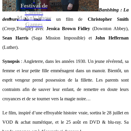
Festival de
Banishing : La
Cannes
MaXoE Show
demeure du mal
est un film de
Christopher Smith
Games
(
Creep,Triangle
) avec
Jessica Brown Fidley
(Downton Abbey),
Sean Harris
(Saga Mission Impossible) et
John Heffernan
(Luther).
Synopsis
: Angleterre, dans les années 1930. Un jeune révérend, sa
femme et leur petite fille emménagent dans un manoir. Bientôt, un
esprit vengeur prend possession de la fillette. Les parents sont
contraints afin de sauver leur enfant, de remettre en doute leurs
croyances et de se tourner vers la magie noire…
Le film, inspiré d’une effroyable histoire vraie, sortira le 28 juillet en
VOD & achat numérique, et le 25 août en DVD & blu-ray. Sa