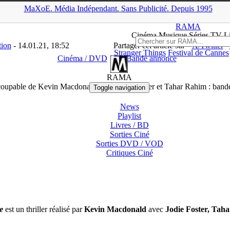
MaXoE.
Média
Indépendant.
▲
Sans Pub
licité
.
Depuis 1995
>
Cinéma / DVD
>
Désigné coupable de Kevin Macdonald avec Jodie 
RAMA
Ciné
ma
Musique Séries
TV
L
tion
- 14.01.21, 18:52
Partager cet article sur
X/Twitter
Stranger Things
Festival de Cannes
Cinéma / DVD
Bande annonce
RAMA
oupable de Kevin Macdonald avec Jodie Foster et Tahar Rahim : ban
Toggle navigation
News
Playlist
Livres / BD
Sorties Ciné
Sorties DVD / VOD
Critiques
Ciné
e
est un thriller réalisé par
Kevin Macdonald
avec
Jodie Foster, Tah