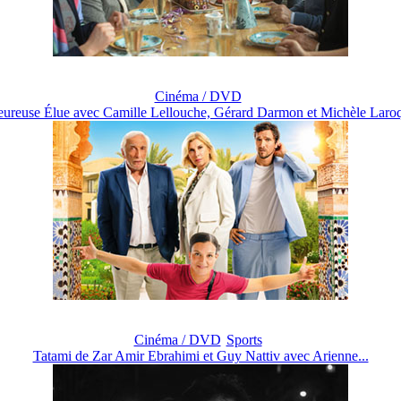
Cinéma / DVD
ureuse Élue avec Camille Lellouche, Gérard Darmon et Michèle Laroq
Cinéma / DVD
Sports
Tatami de Zar Amir Ebrahimi et Guy Nattiv avec Arienne...