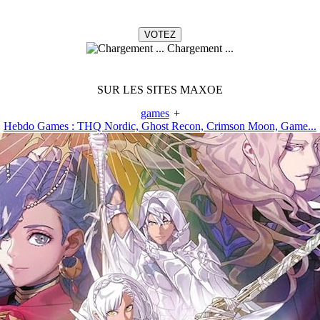
Chargement ...
SUR LES SITES MAXOE
games
+
Hebdo Games : THQ Nordic, Ghost Recon, Crimson Moon, Game...