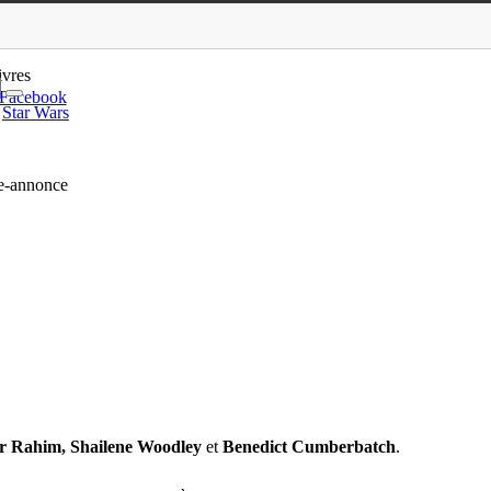
Foster et Tahar Rahim : bande-a…
ivres
Facebook
Star Wars
de-annonce
ar Rahim, Shailene Woodley
et
Benedict Cumberbatch
.