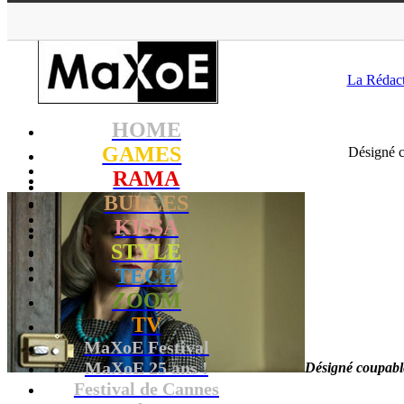
MaXoE
>
RAMA
>
Downloads
La Rédac
HOME
GAMES
Désigné c
RAMA
BULLES
KISSA
STYLE
TECH
ZOOM
TV
MaXoE Festival
MaXoE 25 ans !
Désigné coupabl
Festival de Cannes