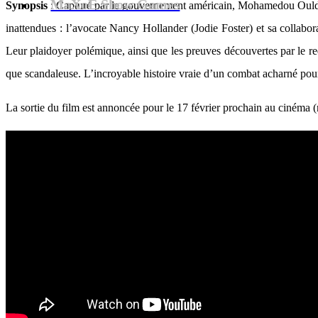
MaXoE Show Games
Synopsis
: Capturé par le gouvernement américain, Mohamedou Ould Sl
inattendues : l’avocate Nancy Hollander (Jodie Foster) et sa collabo
Leur plaidoyer polémique, ainsi que les preuves découvertes par le re
que scandaleuse. L’incroyable histoire vraie d’un combat acharné pour
La sortie du film est annoncée pour le 17 février prochain au cinéma (