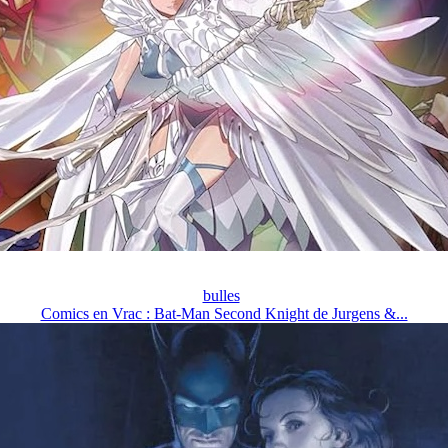
bulles
Comics en Vrac : Bat-Man Second Knight de Jurgens &...