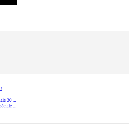
 !
le 30 ...
ciale ...