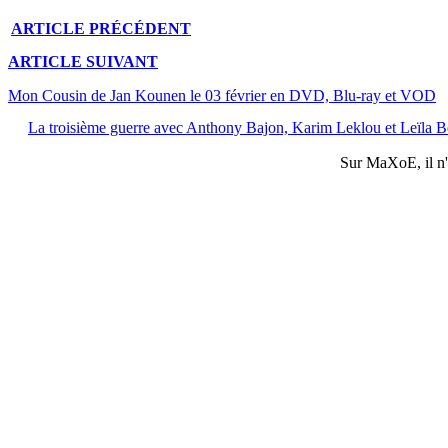
ARTICLE
PRÉCÉDENT
ARTICLE
SUIVANT
Mon Cousin de Jan Kounen le 03 février en DVD, Blu-ray et VOD
La troisième guerre avec Anthony Bajon, Karim Leklou et Leïla B
Sur
MaXoE
, il 