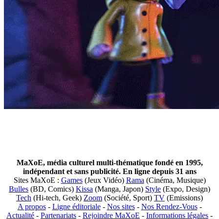
MaXoE, média culturel multi-thématique fondé en 1995,
indépendant et sans publicité. En ligne depuis 31 ans
Sites MaXoE :
Games
(Jeux Vidéo)
Rama
(Cinéma, Musique)
Bulles
(BD, Comics)
Kissa
(Manga, Japon)
Style
(Expo, Design)
Tech
(Hi-tech, Geek)
Zoom
(Société, Sport)
TV
(Emissions)
A propos
-
Ligne éditoriale
-
Nos sites
-
Nos Rendez-Vous
-
Actualité
-
Partenariats
-
Rejoindre MaXoE
-
Informations légales
-