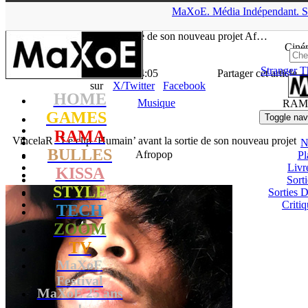
▲
MaXoE.
Média
Indépendant.
S
MaXoE
>
RAMA
>
Downloads
>
Musique
>
VincelaR : Le clip
‘Humain’ avant la sortie de son nouveau projet Af…
Ciné
Stranger T
La Rédaction
- 15.01.21, 14:05
Partager cet article
sur
X/Twitter
Facebook
HOME
Musique
RAM
GAMES
Toggle nav
RAMA
VincelaR : Le clip ‘Humain’ avant la sortie de son nouveau projet
N
BULLES
Afropop
Pl
Livr
KISSA
Sort
STYLE
Sorties
Critiq
TECH
ZOOM
TV
MaXoE
Festival
MaXoE 25 ans
!