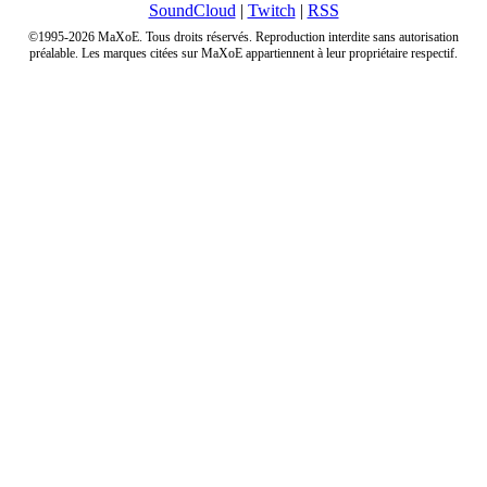
SoundCloud
|
Twitch
|
RSS
©1995-2026 MaXoE. Tous droits réservés. Reproduction interdite sans autorisation
préalable. Les marques citées sur MaXoE appartiennent à leur propriétaire respectif.