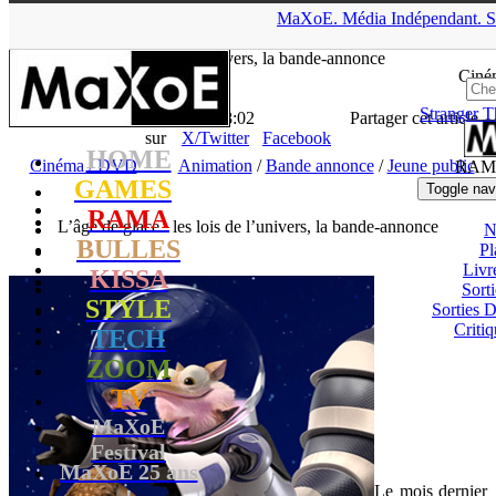
▲
MaXoE.
Média
Indépendant.
S
MaXoE
>
RAMA
>
Downloads
>
Cinéma / DVD
>
L’âge de glace
: les lois de l’univers, la bande-annonce
Ciné
Stranger T
La Rédaction
- 22.12.15, 18:02
Partager cet article
sur
X/Twitter
Facebook
HOME
Cinéma / DVD
Animation
/
Bande annonce
/
Jeune public
RAM
GAMES
Toggle nav
RAMA
L’âge de glace : les lois de l’univers, la bande-annonce
N
BULLES
Pl
Livr
KISSA
Sort
STYLE
Sorties
Critiq
TECH
ZOOM
TV
MaXoE
Festival
MaXoE 25 ans
Le mois dernier
!