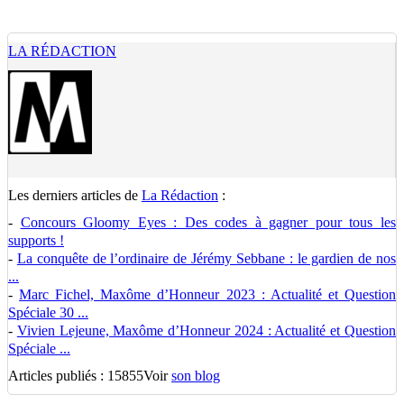
LA RÉDACTION
Les derniers articles de
La Rédaction
:
-
Concours Gloomy Eyes : Des codes à gagner pour tous les
supports !
-
La conquête de l’ordinaire de Jérémy Sebbane : le gardien de nos
...
-
Marc Fichel, Maxôme d’Honneur 2023 : Actualité et Question
Spéciale 30 ...
-
Vivien Lejeune, Maxôme d’Honneur 2024 : Actualité et Question
Spéciale ...
Articles publiés : 15855
Voir
son blog