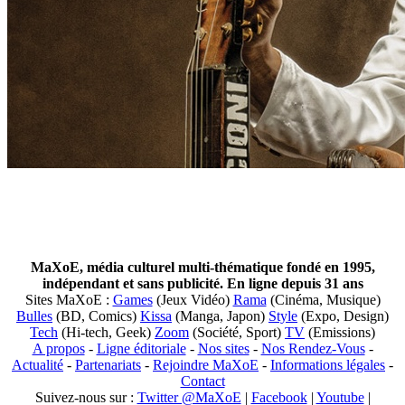
MaXoE, média culturel multi-thématique fondé en 1995,
indépendant et sans publicité. En ligne depuis 31 ans
Sites MaXoE :
Games
(Jeux Vidéo)
Rama
(Cinéma, Musique)
Bulles
(BD, Comics)
Kissa
(Manga, Japon)
Style
(Expo, Design)
Tech
(Hi-tech, Geek)
Zoom
(Société, Sport)
TV
(Emissions)
A propos
-
Ligne éditoriale
-
Nos sites
-
Nos Rendez-Vous
-
Actualité
-
Partenariats
-
Rejoindre MaXoE
-
Informations légales
-
Contact
Suivez-nous sur :
Twitter @MaXoE
|
Facebook
|
Youtube
|