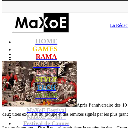
MaXoE
>
RA
La Rédac
HOME
GAMES
RAMA
BULLES
KISSA
STYLE
TECH
ZOOM
TV
Après l’anniversaire des 1
MaXoE Festival
deux titres exclusifs du groupe et des remixes signés par les plus gran
MaXoE 25 ans !
Festival de Cannes
Le titre éponyme «
Sho-Bro
» s’inscrit dans la continuité des « Groo