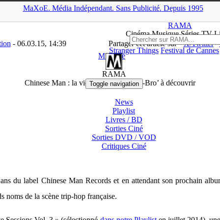
MaXoE.
Média
Indépendant.
▲
Sans Pub
licité
.
Depuis 1995
MA
>
Downloads
>
Musique
>
Chinese Man : la vidéo-teaser de ‘Sho-
RAMA
Ciné
ma
Musique Séries
TV
L
tion
- 06.03.15, 14:39
Partager cet article sur
X/Twitter
Stranger Things
Festival de Cannes
Musique
RAMA
Chinese Man : la vidéo-teaser de ‘Sho-Bro’ à découvrir
Toggle navigation
News
Playlist
Livres / BD
Sorties Ciné
Sorties DVD / VOD
Critiques
Ciné
0 ans du label Chinese Man Records et en attendant son prochain alb
ds noms de la scène trip-hop française.
ve Sessions Vol. 3 » (sélectionné
dans notre Playlist
en juillet 2014), un