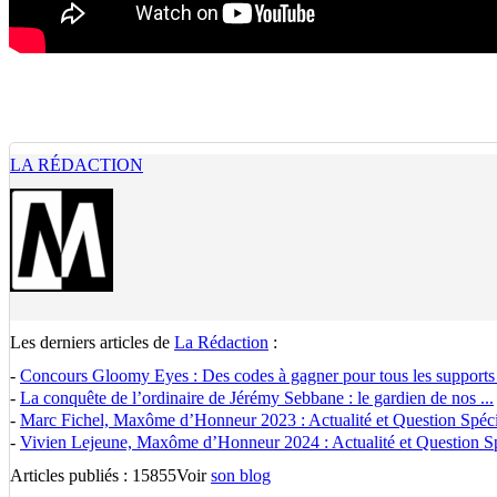
LA RÉDACTION
Les derniers articles de
La Rédaction
:
-
Concours Gloomy Eyes : Des codes à gagner pour tous les supports
-
La conquête de l’ordinaire de Jérémy Sebbane : le gardien de nos ...
-
Marc Fichel, Maxôme d’Honneur 2023 : Actualité et Question Spécia
-
Vivien Lejeune, Maxôme d’Honneur 2024 : Actualité et Question Spé
Articles publiés : 15855
Voir
son blog