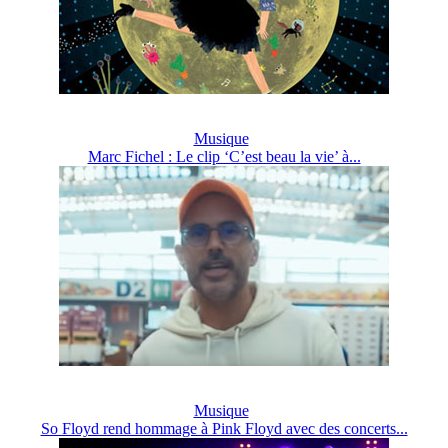
Musique
Marc Fichel : Le clip ‘C’est beau la vie’ à...
Musique
So Floyd rend hommage à Pink Floyd avec des concerts...