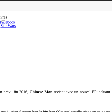
Bro’ à découvrir
ivres
Facebook
Star Wars
um prévu fin 2016,
Chinese Man
revient avec un nouvel EP incluant
e production fleurant bon le hip hop 90’s sur laquelle viennent se poser