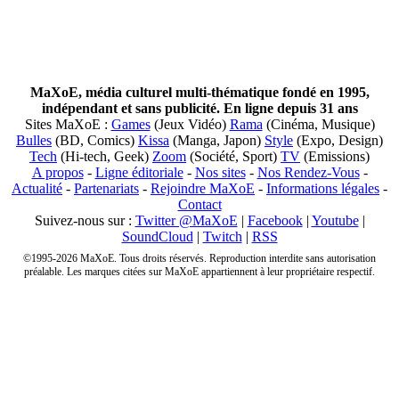
MaXoE, média culturel multi-thématique fondé en 1995,
indépendant et sans publicité. En ligne depuis 31 ans
Sites MaXoE :
Games
(Jeux Vidéo)
Rama
(Cinéma, Musique)
Bulles
(BD, Comics)
Kissa
(Manga, Japon)
Style
(Expo, Design)
Tech
(Hi-tech, Geek)
Zoom
(Société, Sport)
TV
(Emissions)
A propos
-
Ligne éditoriale
-
Nos sites
-
Nos Rendez-Vous
-
Actualité
-
Partenariats
-
Rejoindre MaXoE
-
Informations légales
-
Contact
Suivez-nous sur :
Twitter @MaXoE
|
Facebook
|
Youtube
|
SoundCloud
|
Twitch
|
RSS
©1995-2026 MaXoE. Tous droits réservés. Reproduction interdite sans autorisation
préalable. Les marques citées sur MaXoE appartiennent à leur propriétaire respectif.