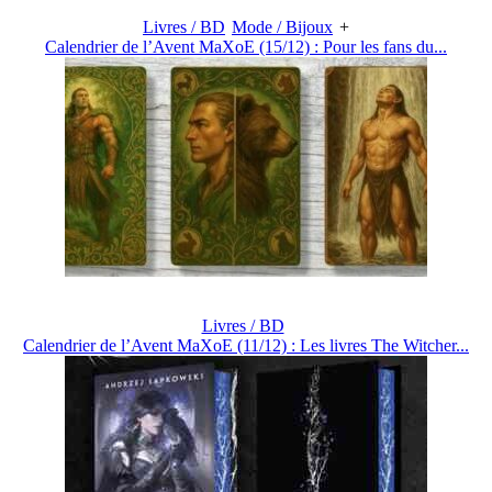
Livres / BD
Mode / Bijoux
+
Calendrier de l’Avent MaXoE (15/12) : Pour les fans du...
Livres / BD
Calendrier de l’Avent MaXoE (11/12) : Les livres The Witcher...