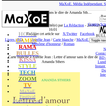
▲
MaXoE.
Média
Indépendant.
S
MaXoE
>
RAMA
>
News
>
Livres / BD
>
Carte blanche à Aurélie
Jean : Lettre d’amour sans le dire de Amanda Sth…
Ban
Comics
Sci
Aurélie Jean
, auteur(e) invité(e) par
La Rédaction
- 29.06.21,
16:01
HOME
Partager cet article sur
X/Twitter
Facebook
BULL
GAMES
Livres / BD
Aurélie Jean
/
Carte blanche
/
MaXoE Festival
/
Toggle nav
Maxôme d'honneur
/
Roman
RAMA
N
BULLES
Comic
Carte blanche à Aurélie Jean : Lettre d’amour sans le dire de
BD 
KISSA
Amanda Sthers
Lund
STYLE
Instant
Do
TECH
Int
ZOOM
TV
MaXoE
Festival
MaXoE 25 ans
!