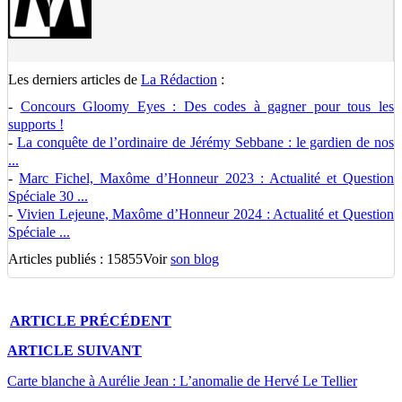
Les derniers articles de
La Rédaction
:
-
Concours Gloomy Eyes : Des codes à gagner pour tous les
supports !
-
La conquête de l’ordinaire de Jérémy Sebbane : le gardien de nos
...
-
Marc Fichel, Maxôme d’Honneur 2023 : Actualité et Question
Spéciale 30 ...
-
Vivien Lejeune, Maxôme d’Honneur 2024 : Actualité et Question
Spéciale ...
Articles publiés : 15855
Voir
son blog
ARTICLE
PRÉCÉDENT
ARTICLE
SUIVANT
Carte blanche à Aurélie Jean : L’anomalie de Hervé Le Tellier