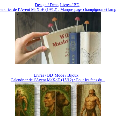
Design / Déco
Livres / BD
lendrier de l’Avent MaXoE (19/12) : Marque-page champignon et lampe
Livres / BD
Mode / Bijoux
+
Calendrier de l’Avent MaXoE (15/12) : Pour les fans du...