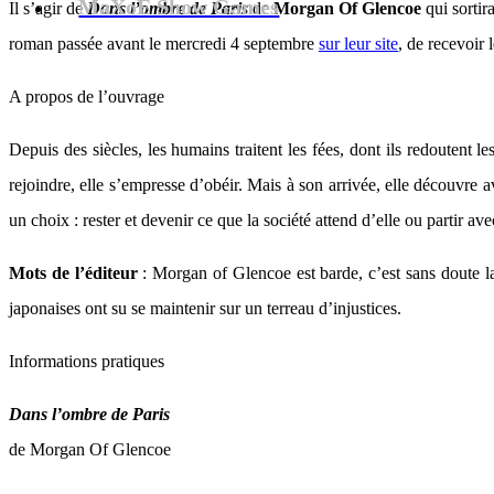
MaXoE Show Games
Il s’agir de
Dans l’ombre de Paris
de
Morgan Of Glencoe
qui sortir
roman passée avant le mercredi 4 septembre
sur leur site
, de recevoir
A propos de l’ouvrage
Depuis des siècles, les humains traitent les fées, dont ils redoutent
rejoindre, elle s’empresse d’obéir. Mais à son arrivée, elle découvre 
un choix : rester et devenir ce que la société attend d’elle ou partir av
Mots de l’éditeur
: Morgan of Glencoe est barde, c’est sans doute la 
japonaises ont su se maintenir sur un terreau d’injustices.
Informations pratiques
Dans l’ombre de Paris
de Morgan Of Glencoe