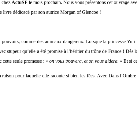
a chez
ActuSF
le mois prochain. Nous vous présentons cet ouvrage av
 le livre dédicacé par son autrice Morgan of Glencoe !
 les pouvoirs, comme des animaux dangereux. Lorsque la princesse Yuri re
avec stupeur qu’elle a été promise à l’héritier du trône de France ! Dè
ec cette seule promesse : «
on vous trouvera, et on vous aidera.
» Et si c
raison pour laquelle elle raconte si bien les fées. Avec Dans l’Ombre d