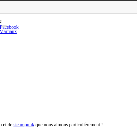
encoe (ActuSF)
e
Facebook
 Martiaux
n et de
steampunk
que nous aimons particulièrement !