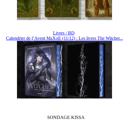
Livres / BD
Calendrier de l’Avent MaXoE (11/12) : Les livres The Witcher...
SONDAGE
KISSA