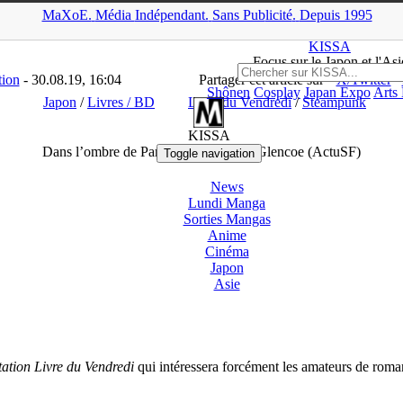
MaXoE.
Média
Indépendant.
▲
Sans Pub
licité
.
Depuis 1995
MA
>
News
>
Livres / BD
>
Dans l’ombre de Paris de Morgan Of Gl
KISSA
Focus sur le Japon et l'Asi
tion
- 30.08.19, 16:04
Partager cet article sur
X/Twitter
Shônen
Cosplay
Japan Expo
Arts
Japon
/
Livres / BD
Livre du Vendredi
/
Steampunk
KISSA
Dans l’ombre de Paris de Morgan Of Glencoe (ActuSF)
Toggle navigation
News
Lundi Manga
Sorties Mangas
Anime
Cinéma
Japon
Asie
ation Livre du Vendredi
qui intéressera forcément les amateurs de roma