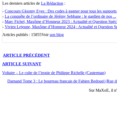
Les derniers articles de
La Rédaction
:
-
Concours Gloomy Eyes : Des codes à gagner pour tous les supports
-
La conquête de l’ordinaire de Jérémy Sebbane : le gardien de nos ...
-
Marc Fichel, Maxôme d’Honneur 2023 : Actualité et Question Spécia
-
Vivien Lejeune, Maxôme d’Honneur 2024 : Actualité et Question Spé
Articles publiés : 15855
Voir
son blog
ARTICLE
PRÉCÉDENT
ARTICLE
SUIVANT
Voltaire – Le culte de l’ironie de Philippe Richelle (Casterman)
Darnand Tome 3 : Le bourreau français de Fabien Bedouel (Rue d
Sur
MaXoE
, il 