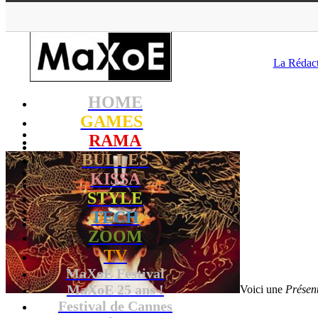
MaXoE
>
RA
La Rédac
HOME
GAMES
RAMA
BULLES
KISSA
STYLE
TECH
ZOOM
TV
MaXoE Festival
MaXoE 25 ans !
Voici une
Présent
Festival de Cannes