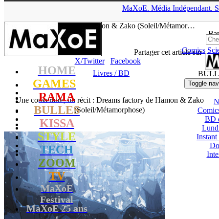
▲
MaXoE.
Média
Indépendant.
S
MaXoE
>
RAMA
>
News
>
Livres / BD
>
Une couverture, un récit
: Dreams factory de Hamon & Zako (Soleil/Métamor…
Ban
Comics
Sci
Seb
- 28.09.18, 16:01
Partager cet article sur
X/Twitter
Facebook
HOME
Livres / BD
BULL
GAMES
Toggle nav
RAMA
Une couverture, un récit : Dreams factory de Hamon & Zako
N
BULLES
(Soleil/Métamorphose)
Comic
BD 
KISSA
Lund
STYLE
Instant
Do
TECH
Int
ZOOM
TV
MaXoE
Festival
MaXoE 25 ans
!