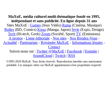
MaXoE, média culturel multi-thématique fondé en 1995,
indépendant et sans publicité. En ligne depuis 31 ans
Sites MaXoE :
Games
(Jeux Vidéo)
Rama
(Cinéma, Musique)
Bulles
(BD, Comics)
Kissa
(Manga, Japon)
Style
(Expo, Design)
Tech
(Hi-tech, Geek)
Zoom
(Société, Sport)
TV
(Emissions)
A propos
-
Ligne éditoriale
-
Nos sites
-
Nos Rendez-Vous
-
Actualité
-
Partenariats
-
Rejoindre MaXoE
-
Informations légales
-
Contact
Suivez-nous sur :
Twitter @MaXoE
|
Facebook
|
Youtube
|
SoundCloud
|
Twitch
|
RSS
©1995-2026 MaXoE. Tous droits réservés. Reproduction interdite sans autorisation
préalable. Les marques citées sur MaXoE appartiennent à leur propriétaire respectif.