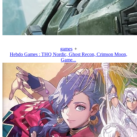
games
+
Hebdo Games : THQ Nordic, Ghost Recon, Crimson Moon,
Game...