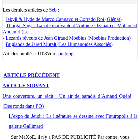
Les derniers articles de
Seb
:
-
Jekyll & Hyde de Marco Cannavo et Corrado Roi (Glénat)
-
Thorgal Saga : La cité mouvante d’Antoine Ozanam et Mohamed
Aouamri (Le ...
-
Lézards rêveurs de Jean Giraud Moebius (Moebius Production)
-
Buglands de Jared Muralt (Les Humanoïdes Associés)
Articles publiés : 1108
Voir
son blog
ARTICLE
PRÉCÉDENT
ARTICLE
SUIVANT
Une couverture, un récit : Un air de paradis d’Arnaud Quéré
(Des ronds dans l’O)
L’expo du Jeudi : La littérature se dessine avec Futuropolis à la
galerie Gallimard
Sur
MaXoE
, il n'y a
PAS DE PUBLICITÉ
Par contre, vous