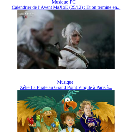
Musique
PC
+
Calendrier de l’Avent MaXoE (25/12) : Et on termine en...
Musique
Zélie La Pirate au Grand Point Virgule à Paris à...