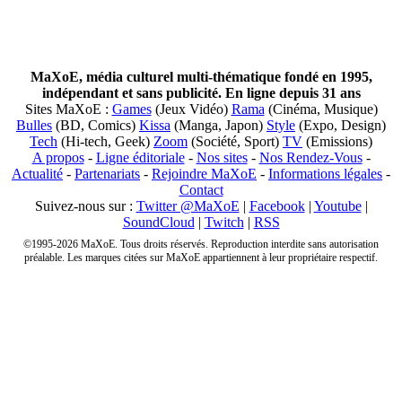
MaXoE, média culturel multi-thématique fondé en 1995,
indépendant et sans publicité. En ligne depuis 31 ans
Sites MaXoE :
Games
(Jeux Vidéo)
Rama
(Cinéma, Musique)
Bulles
(BD, Comics)
Kissa
(Manga, Japon)
Style
(Expo, Design)
Tech
(Hi-tech, Geek)
Zoom
(Société, Sport)
TV
(Emissions)
A propos
-
Ligne éditoriale
-
Nos sites
-
Nos Rendez-Vous
-
Actualité
-
Partenariats
-
Rejoindre MaXoE
-
Informations légales
-
Contact
Suivez-nous sur :
Twitter @MaXoE
|
Facebook
|
Youtube
|
SoundCloud
|
Twitch
|
RSS
©1995-2026 MaXoE. Tous droits réservés. Reproduction interdite sans autorisation
préalable. Les marques citées sur MaXoE appartiennent à leur propriétaire respectif.