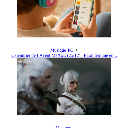
Musique
PC
+
Calendrier de l’Avent MaXoE (25/12) : Et on termine en...
Musique