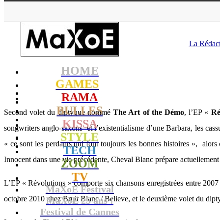
MaXoE
>
RAM
La Rédac
HOME
GAMES
RAMA
BULLES
Second volet du diptyque nommé
The Art of the Démo
, l’EP «
Ré
KISSA
songwriters anglo-saxons et l’existentialisme d’une Barbara, les cass
STYLE
« ce sont les perdants qui font toujours les bonnes histoires », al
TECH
Innocent dans une vie précédente, Cheval Blanc prépare actuellement
ZOOM
TV
L’EP « Révolutions » comporte six chansons enregistrées entre 2007 
MaXoE Festival
octobre 2010 chez Bruit Blanc / Believe, et le deuxième volet du dip
MaXoE 25 ans !
Festival de Cannes