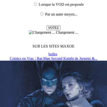
Lorsque la VOD est proposée
Par un autre moyen...
Chargement ...
SUR LES SITES MAXOE
bulles
Comics en Vrac : Bat-Man Second Knight de Jurgens &...