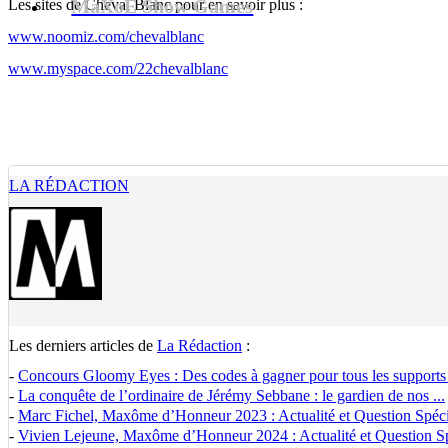
MaXoE Show Games
Les sites de Cheval Blanc pour en savoir plus :
www.noomiz.com/chevalblanc
www.myspace.com/22chevalblanc
LA RÉDACTION
Les derniers articles de
La Rédaction
:
-
Concours Gloomy Eyes : Des codes à gagner pour tous les supports
-
La conquête de l’ordinaire de Jérémy Sebbane : le gardien de nos ...
-
Marc Fichel, Maxôme d’Honneur 2023 : Actualité et Question Spécia
-
Vivien Lejeune, Maxôme d’Honneur 2024 : Actualité et Question Spé