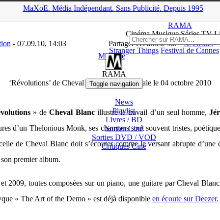
MaXoE.
Média
Indépendant.
▲
Sans Pub
licité
.
Depuis 1995
A
>
News
>
Musique
>
‘Révolutions’ de Cheval Blanc : sortie digitale 
RAMA
Ciné
ma
Musique Séries
TV
L
tion
- 07.09.10, 14:03
Partager cet article sur
X/Twitter
Stranger Things
Festival de Cannes
Musique
RAMA
‘Révolutions’ de Cheval Blanc : sortie digitale le 04 octobre 2010
Toggle navigation
News
Playlist
volutions
» de
Cheval Blanc
illustre le travail d’un seul homme,
Jé
Livres / BD
ures d’un Thelonious Monk, ses chansons sont souvent tristes, poétiques,
Sorties Ciné
Sorties DVD / VOD
ors celle de Cheval Blanc doit s’écouter comme le versant abrupte d’u
Critiques
Ciné
 son premier album.
et 2009, toutes composées sur un piano, une guitare par Cheval Blanc, 
tyque « The Art of the Demo » est déjà disponible
en écoute sur Deezer
.