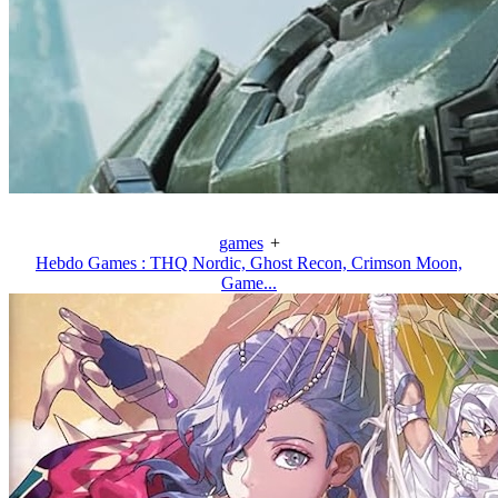
games
+
Hebdo Games : THQ Nordic, Ghost Recon, Crimson Moon,
Game...