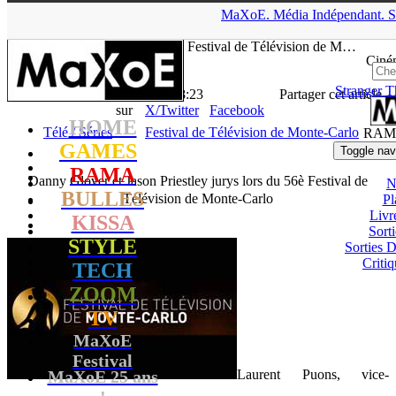
▲
MaXoE.
Média
Indépendant.
S
MaXoE
>
RAMA
>
News
>
Télé / Séries
>
Danny Glover et Jason
Priestley jurys lors du 56è Festival de Télévision de M…
Ciné
Stranger T
La Rédaction
- 30.05.16, 18:23
Partager cet article
sur
X/Twitter
Facebook
HOME
Télé / Séries
Festival de Télévision de Monte-Carlo
RAM
GAMES
Toggle nav
RAMA
Danny Glover et Jason Priestley jurys lors du 56è Festival de
N
BULLES
Télévision de Monte-Carlo
Pl
Livr
KISSA
Sort
STYLE
Sorties
Critiq
TECH
ZOOM
TV
MaXoE
Festival
MaXoE 25 ans
Laurent Puons, vice-
!