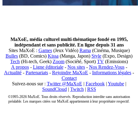
MaXoE, média culturel multi-thématique fondé en 1995,
indépendant et sans publicité. En ligne depuis 31 ans
Sites MaXoE :
Games
(Jeux Vidéo)
Rama
(Cinéma, Musique)
Bulles
(BD, Comics)
Kissa
(Manga, Japon)
Style
(Expo, Design)
Tech
(Hi-tech, Geek)
Zoom
(Société, Sport)
TV
(Emissions)
A propos
-
Ligne éditoriale
-
Nos sites
-
Nos Rendez-Vous
-
Actualité
-
Partenariats
-
Rejoindre MaXoE
-
Informations légales
-
Contact
Suivez-nous sur :
Twitter @MaXoE
|
Facebook
|
Youtube
|
SoundCloud
|
Twitch
|
RSS
©1995-2026 MaXoE. Tous droits réservés. Reproduction interdite sans autorisation
préalable. Les marques citées sur MaXoE appartiennent à leur propriétaire respectif.