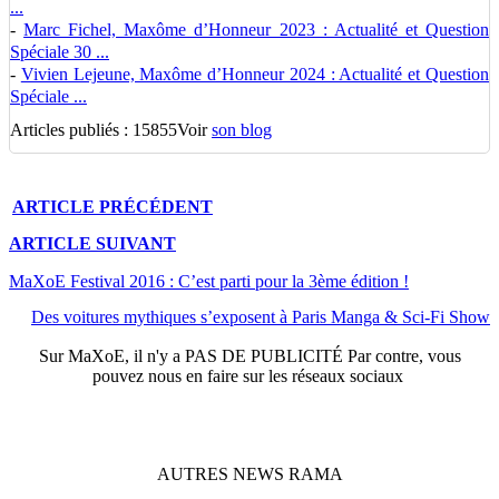
...
-
Marc Fichel, Maxôme d’Honneur 2023 : Actualité et Question
Spéciale 30 ...
-
Vivien Lejeune, Maxôme d’Honneur 2024 : Actualité et Question
Spéciale ...
Articles publiés : 15855
Voir
son blog
ARTICLE
PRÉCÉDENT
ARTICLE
SUIVANT
MaXoE Festival 2016 : C’est parti pour la 3ème édition !
Des voitures mythiques s’exposent à Paris Manga & Sci-Fi Show
Sur
MaXoE
, il n'y a
PAS DE PUBLICITÉ
Par contre, vous
pouvez nous en faire sur les réseaux sociaux
AUTRES
NEWS
RAMA