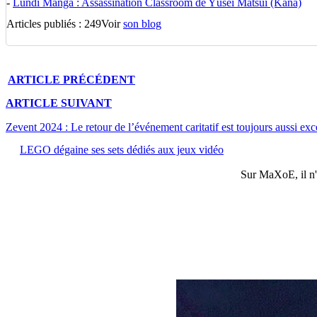
-
Lundi Manga : Assassination Classroom de Yūsei Matsui (Kana)
Articles publiés : 249
Voir
son blog
ARTICLE
PRÉCÉDENT
ARTICLE
SUIVANT
Zevent 2024 : Le retour de l’événement caritatif est toujours aussi exc
LEGO dégaine ses sets dédiés aux jeux vidéo
Sur
MaXoE
, il 