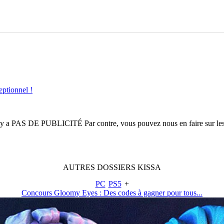
eptionnel !
n'y a
PAS DE PUBLICITÉ
Par contre, vous pouvez nous en faire sur le
AUTRES
DOSSIERS
KISSA
PC
PS5
+
Concours Gloomy Eyes : Des codes à gagner pour tous...