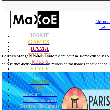
MaXoE
>
KISSA
>
Do
Lhesurvi
Evène
HOME
GAMES
RAMA
BULLES
Le
Paris Manga & Sci-Fi Show
revient pour sa 36ème édition les
5
KISSA
et la science-fiction, attirant des milliers de passionnés chaque année. 
STYLE
TECH
ZOOM
TV
MaXoE Festival
MaXoE 25 ans !
Festival de Cannes