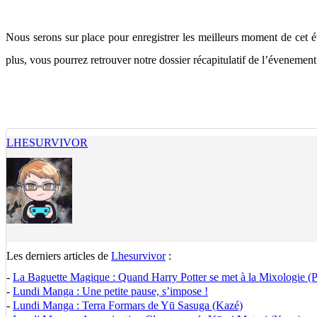
Nous serons sur place pour enregistrer les meilleurs moment de cet é
plus, vous pourrez retrouver notre dossier récapitulatif de l’évenemen
LHESURVIVOR
Les derniers articles de
Lhesurvivor
:
-
La Baguette Magique : Quand Harry Potter se met à la Mixologie (Pa
-
Lundi Manga : Une petite pause, s’impose !
-
Lundi Manga : Terra Formars de Yū Sasuga (Kazé)