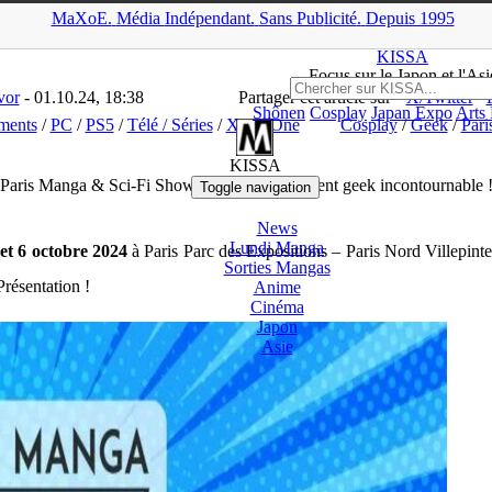
MaXoE.
Média
Indépendant.
▲
Sans Pub
licité
.
Depuis 1995
ssiers
>
Evènements
>
Paris Manga & Sci-Fi Show 2024 : L’événement
KISSA
Focus sur le Japon et l'Asi
vor
- 01.10.24, 18:38
Partager cet article sur
X/Twitter
Shônen
Cosplay
Japan Expo
Arts
ments
/
PC
/
PS5
/
Télé / Séries
/
Xbox One
Cosplay
/
Geek
/
Par
KISSA
Paris Manga & Sci-Fi Show 2024 : L’événement geek incontournable 
Toggle navigation
News
Lundi Manga
 et 6 octobre 2024
à Paris Parc des Expositions – Paris Nord Villepinte.
Sorties Mangas
Présentation !
Anime
Cinéma
Japon
Asie