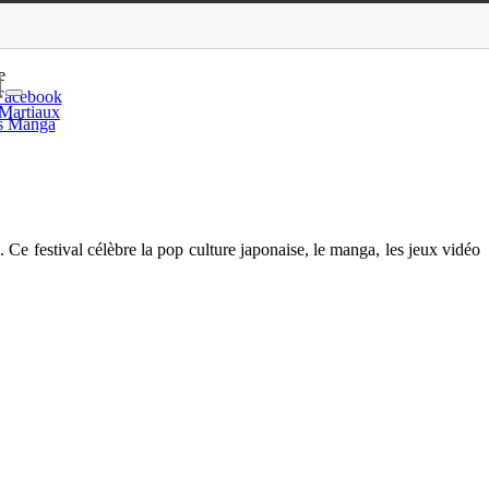
 geek incontournable !
e
Facebook
 Martiaux
is Manga
!
 Ce festival célèbre la pop culture japonaise, le manga, les jeux vidéo