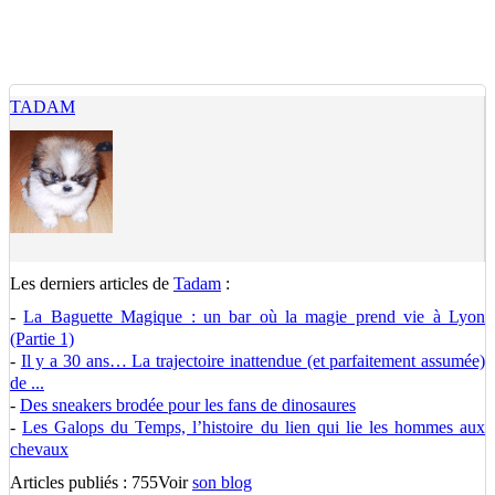
TADAM
Les derniers articles de
Tadam
:
-
La Baguette Magique : un bar où la magie prend vie à Lyon
(Partie 1)
-
Il y a 30 ans… La trajectoire inattendue (et parfaitement assumée)
de ...
-
Des sneakers brodée pour les fans de dinosaures
-
Les Galops du Temps, l’histoire du lien qui lie les hommes aux
chevaux
Articles publiés : 755
Voir
son blog