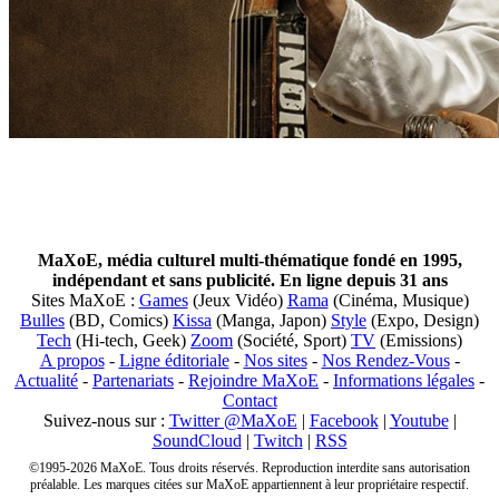
MaXoE, média culturel multi-thématique fondé en 1995,
indépendant et sans publicité. En ligne depuis 31 ans
Sites MaXoE :
Games
(Jeux Vidéo)
Rama
(Cinéma, Musique)
Bulles
(BD, Comics)
Kissa
(Manga, Japon)
Style
(Expo, Design)
Tech
(Hi-tech, Geek)
Zoom
(Société, Sport)
TV
(Emissions)
A propos
-
Ligne éditoriale
-
Nos sites
-
Nos Rendez-Vous
-
Actualité
-
Partenariats
-
Rejoindre MaXoE
-
Informations légales
-
Contact
Suivez-nous sur :
Twitter @MaXoE
|
Facebook
|
Youtube
|
SoundCloud
|
Twitch
|
RSS
©1995-2026 MaXoE. Tous droits réservés. Reproduction interdite sans autorisation
préalable. Les marques citées sur MaXoE appartiennent à leur propriétaire respectif.