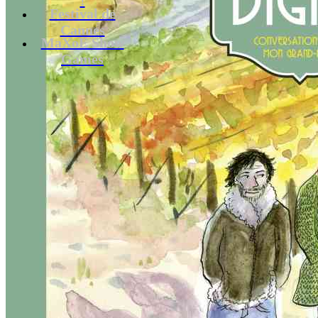
Festival de
Cannes
MaXoE Show
Games