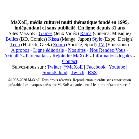
MaXoE, média culturel multi-thématique fondé en 1995,
indépendant et sans publicité. En ligne depuis 31 ans
Sites MaXoE :
Games
(Jeux Vidéo)
Rama
(Cinéma, Musique)
Bulles
(BD, Comics)
Kissa
(Manga, Japon)
Style
(Expo, Design)
Tech
(Hi-tech, Geek)
Zoom
(Société, Sport)
TV
(Emissions)
A propos
-
Ligne éditoriale
-
Nos sites
-
Nos Rendez-Vous
-
Actualité
-
Partenariats
-
Rejoindre MaXoE
-
Informations légales
-
Contact
Suivez-nous sur :
Twitter @MaXoE
|
Facebook
|
Youtube
|
SoundCloud
|
Twitch
|
RSS
©1995-2026 MaXoE. Tous droits réservés. Reproduction interdite sans autorisation
préalable. Les marques citées sur MaXoE appartiennent à leur propriétaire respectif.