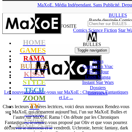
MaXoE.
Média
▲
Indépendant.
Sans Pub
licité
.
Depu
MaXoE
>
Mots-clés
> InfoSite
BULLES
Bande dessinée Comi
INFOSITE
Comics
Science Fiction
Star W
HOME
BULLES
GAMES
Toggle navigation
RAMA
News
BULLES
Comics En Vrac
BD du Jour
KISSA
Lundi Manga
STYLE
Instant
Star Wars
Dossiers
TECH
Les nouveaux Rendez-vous sur MaXoE : Chroniques Fantastiques
Interviews
ZOOM
et Le ...
TV
Chers lecteurs et chères lectrices, voici deux nouveaux Rendez-vous
sur MaXoE qui démarrent aujourd’hui, l’un sur MaXoE Bulles et
MaXoE
l’autre sur MaXoE Rama ! On débute par les Chroniques
Festival
Fantastiques, le rendez-vous proposé par Oliv et que vous pourrez
MaXoE 25 ans
découvrir le mercredi et le vendredi. Uchronie, heroic fantasy, dark
!