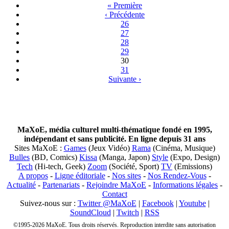
« Première
‹ Précédente
26
27
28
29
30
31
Suivante ›
MaXoE, média culturel multi-thématique fondé en 1995,
indépendant et sans publicité. En ligne depuis 31 ans
Sites MaXoE :
Games
(Jeux Vidéo)
Rama
(Cinéma, Musique)
Bulles
(BD, Comics)
Kissa
(Manga, Japon)
Style
(Expo, Design)
Tech
(Hi-tech, Geek)
Zoom
(Société, Sport)
TV
(Emissions)
A propos
-
Ligne éditoriale
-
Nos sites
-
Nos Rendez-Vous
-
Actualité
-
Partenariats
-
Rejoindre MaXoE
-
Informations légales
-
Contact
Suivez-nous sur :
Twitter @MaXoE
|
Facebook
|
Youtube
|
SoundCloud
|
Twitch
|
RSS
©1995-2026 MaXoE. Tous droits réservés. Reproduction interdite sans autorisation