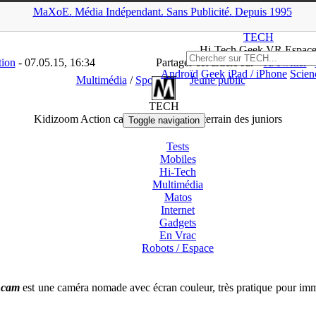
MaXoE.
Média
Indépendant.
▲
Sans Pub
licité
.
Depuis 1995
ECH
>
News
>
Multimédia
>
Kidizoom Action cam, la caméra tout-terra
TECH
Hi-Tech Geek VR Espac
tion
- 07.05.15, 16:34
Partager cet article sur
X/Twitter
Androïd
Geek
iPad / iPhone
Scien
Multimédia
/
Sports
Jeune public
TECH
Kidizoom Action cam, la caméra tout-terrain des juniors
Toggle navigation
Tests
Mobiles
Hi-Tech
Multimédia
Matos
Internet
Gadgets
En Vrac
Robots /
Espace
 cam
est une caméra nomade avec écran couleur, très pratique pour immort