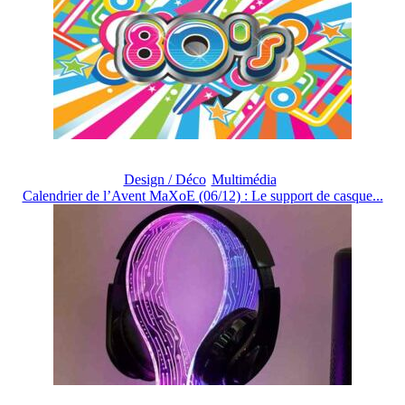
Design / Déco
Multimédia
Calendrier de l’Avent MaXoE (06/12) : Le support de casque...