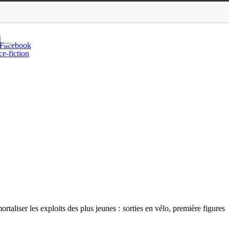
in des juniors
e
Facebook
ce-fiction
aliser les exploits des plus jeunes : sorties en vélo, première figures