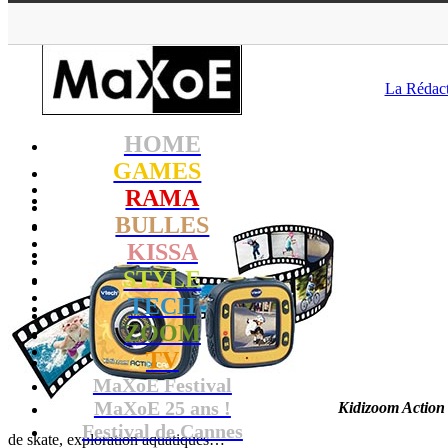
MaXoE
>
T
La Rédac
HOME
GAMES
RAMA
BULLES
KISSA
STYLE
TECH
ZOOM
TV
MaXoE Festival
MaXoE 25 ans !
Kidizoom Action
Festival de Cannes
de skate, exploration aquatiques…