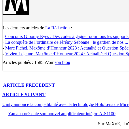
Les derniers articles de
La Rédaction
:
-
Concours Gloomy Eyes : Des codes à gagner pour tous les supports
-
La conquête de l’ordinaire de Jérémy Sebbane : le gardien de nos ...
-
Marc Fichel, Maxôme d’Honneur 2023 : Actualité et Question Spécia
-
Vivien Lejeune, Maxôme d’Honneur 2024 : Actualité et Question Spé
Articles publiés : 15855
Voir
son blog
ARTICLE
PRÉCÉDENT
ARTICLE
SUIVANT
Unity annonce la compatibilité avec la technologie HoloLens de Micr
Yamaha présente son nouvel amplificateur intégré A-S1100
Sur
MaXoE
, il 