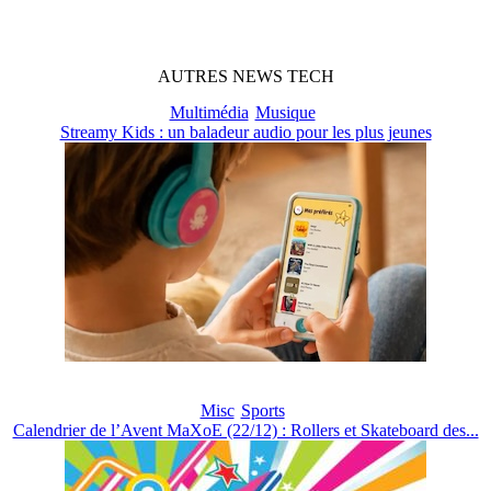
AUTRES
NEWS
TECH
Multimédia
Musique
Streamy Kids : un baladeur audio pour les plus jeunes
Misc
Sports
Calendrier de l’Avent MaXoE (22/12) : Rollers et Skateboard des...