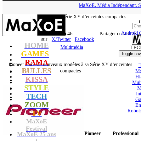
▲
MaXoE.
Média
Indépendant.
S
MaXoE
>
TECH
>
News
>
Multimédia
>
Pioneer lance de
nouveaux modèles à sa Série XY d’enceintes compactes
Androïd
La Rédaction
- 16.09.14, 16:46
Partager cet article
sur
X/Twitter
Facebook
HOME
Multimédia
TEC
GAMES
Toggle nav
RAMA
Pioneer lance de nouveaux modèles à sa Série XY d’enceintes
T
BULLES
compactes
Mo
Hi
KISSA
Mul
STYLE
M
In
TECH
Ga
ZOOM
En
Robots
TV
MaXoE
Festival
MaXoE 25 ans
Pioneer Professional
!