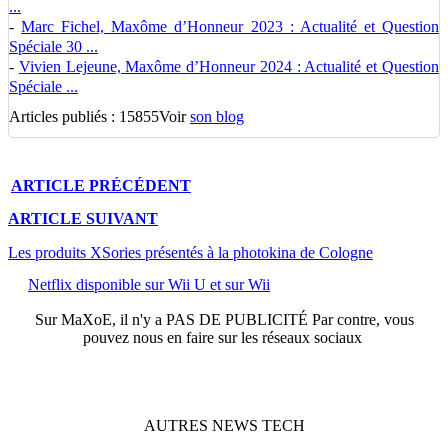
...
-
Marc Fichel, Maxôme d’Honneur 2023 : Actualité et Question
Spéciale 30 ...
-
Vivien Lejeune, Maxôme d’Honneur 2024 : Actualité et Question
Spéciale ...
Articles publiés : 15855
Voir
son blog
ARTICLE
PRÉCÉDENT
ARTICLE
SUIVANT
Les produits XSories présentés à la photokina de Cologne
Netflix disponible sur Wii U et sur Wii
Sur
MaXoE
, il n'y a
PAS DE PUBLICITÉ
Par contre, vous
pouvez nous en faire sur les réseaux sociaux
AUTRES
NEWS
TECH