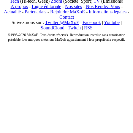
Tech
(Hi-tech, Geek)
Zoom
(Société, Sport)
TV
(Emissions)
A propos
-
Ligne éditoriale
-
Nos sites
-
Nos Rendez-Vous
-
Actualité
-
Partenariats
-
Rejoindre MaXoE
-
Informations légales
-
Contact
Suivez-nous sur :
Twitter @MaXoE
|
Facebook
|
Youtube
|
SoundCloud
|
Twitch
|
RSS
©1995-2026 MaXoE. Tous droits réservés. Reproduction interdite sans autorisation
préalable. Les marques citées sur MaXoE appartiennent à leur propriétaire respectif.