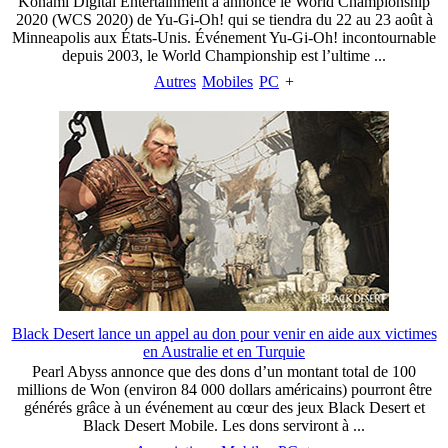
Konami Digital Entertainment a annoncé le World Championship
2020 (WCS 2020) de Yu-Gi-Oh! qui se tiendra du 22 au 23 août à
Minneapolis aux États-Unis. Événement Yu-Gi-Oh! incontournable
depuis 2003, le World Championship est l’ultime ...
Autres
Mobiles
PC
+
Black Desert lance un appel au don pour venir en aide aux victimes
en Australie et en Turquie
Pearl Abyss annonce que des dons d’un montant total de 100
millions de Won (environ 84 000 dollars américains) pourront être
générés grâce à un événement au cœur des jeux Black Desert et
Black Desert Mobile. Les dons serviront à ...