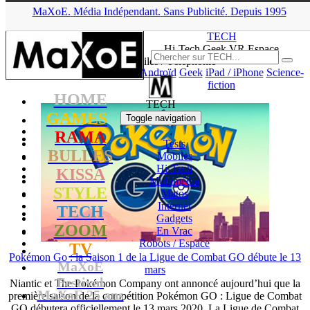
MaXoE.
Média
Indépendant.
▲
Sans Pub
licité
.
Depuis 1995
MaXoE
>
TECH
>
News
>
Téléphonie
>
Page 5
TECH
Hi-Tech Geek VR Espace
News Mobiles / Téléphonie
Androïd
Geek
iPad / iPhone
Science-
fiction
HOME
TECH
GAMES
Toggle navigation
RAMA
Tests
BULLES
Mobiles
Hi-Tech
KISSA
Multimédia
STYLE
Matos
Internet
TECH
Gadgets
ZOOM
En Vrac
Robots /
Espace
TV
Pokémon Go : la Saison 1 de la Ligue de Combat GO débute le 13
MaXoE
mars
Festival
Niantic et The Pokémon Company ont annoncé aujourd’hui que la
MaXoE 25 ans
première saison de la compétition Pokémon GO : Ligue de Combat
GO débutera officiellement le 13 mars 2020. La Ligue de Combat
!