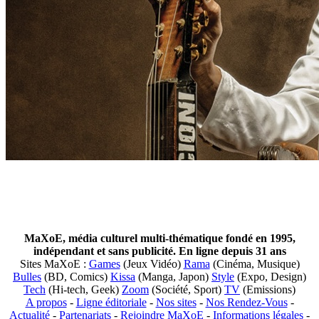
MaXoE, média culturel multi-thématique fondé en 1995,
indépendant et sans publicité. En ligne depuis 31 ans
Sites MaXoE :
Games
(Jeux Vidéo)
Rama
(Cinéma, Musique)
Bulles
(BD, Comics)
Kissa
(Manga, Japon)
Style
(Expo, Design)
Tech
(Hi-tech, Geek)
Zoom
(Société, Sport)
TV
(Emissions)
A propos
-
Ligne éditoriale
-
Nos sites
-
Nos Rendez-Vous
-
Actualité
-
Partenariats
-
Rejoindre MaXoE
-
Informations légales
-