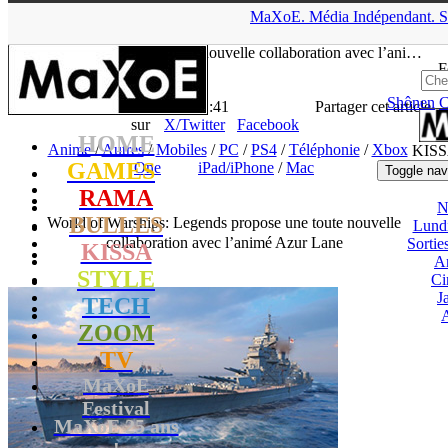
▲
MaXoE.
Média
Indépendant.
S
MaXoE
>
GAMES
>
Downloads
>
Mobiles
>
World of Warships:
Legends propose une toute nouvelle collaboration avec l’ani…
F
Shônen
C
La Rédaction
- 31.01.20, 11:41
Partager cet article
sur
X/Twitter
Facebook
HOME
Anime
/
Autres
/
Mobiles
/
PC
/
PS4
/
Téléphonie
/
Xbox
KIS
GAMES
One
iPad/iPhone
/
Mac
Toggle nav
RAMA
N
BULLES
World of Warships: Legends propose une toute nouvelle
Lund
collaboration avec l’animé Azur Lane
Sorti
KISSA
A
STYLE
Ci
J
TECH
ZOOM
TV
MaXoE
Festival
MaXoE 25 ans
!