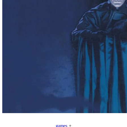
games
+