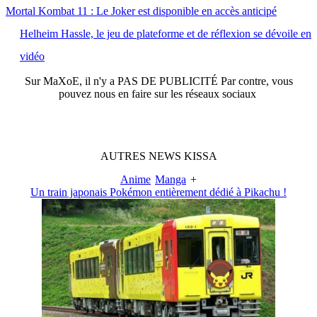
Mortal Kombat 11 : Le Joker est disponible en accès anticipé
Helheim Hassle, le jeu de plateforme et de réflexion se dévoile en
vidéo
Sur
MaXoE
, il n'y a
PAS DE PUBLICITÉ
Par contre, vous
pouvez nous en faire sur les réseaux sociaux
AUTRES
NEWS
KISSA
Anime
Manga
+
Un train japonais Pokémon entièrement dédié à Pikachu !