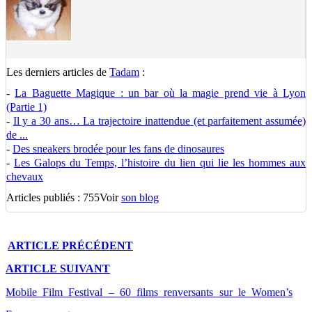
Les derniers articles de
Tadam
:
-
La Baguette Magique : un bar où la magie prend vie à Lyon
(Partie 1)
-
Il y a 30 ans… La trajectoire inattendue (et parfaitement assumée)
de ...
-
Des sneakers brodée pour les fans de dinosaures
-
Les Galops du Temps, l’histoire du lien qui lie les hommes aux
chevaux
Articles publiés : 755
Voir
son blog
ARTICLE
PRÉCÉDENT
ARTICLE
SUIVANT
Mobile Film Festival – 60 films renversants sur le Women’s