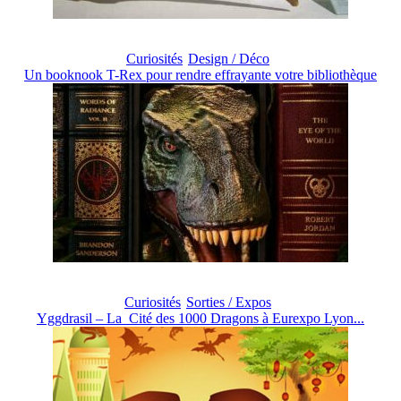
Curiosités
Design / Déco
Un booknook T-Rex pour rendre effrayante votre bibliothèque
Curiosités
Sorties / Expos
Yggdrasil – La Cité des 1000 Dragons à Eurexpo Lyon...