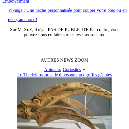
Empowerment
Vikings : Une hache personnalisée pour couper votre bois ou en
déco, au choix !
Sur
MaXoE
, il n'y a
PAS DE PUBLICITÉ
Par contre, vous
pouvez nous en faire sur les réseaux sociaux
AUTRES
NEWS
ZOOM
Animaux
Curiosités
+
Le Therizinosaurus, le dinosaure aux griffes géantes