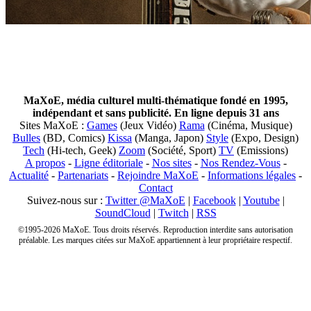
MaXoE, média culturel multi-thématique fondé en 1995,
indépendant et sans publicité. En ligne depuis 31 ans
Sites MaXoE :
Games
(Jeux Vidéo)
Rama
(Cinéma, Musique)
Bulles
(BD, Comics)
Kissa
(Manga, Japon)
Style
(Expo, Design)
Tech
(Hi-tech, Geek)
Zoom
(Société, Sport)
TV
(Emissions)
A propos
-
Ligne éditoriale
-
Nos sites
-
Nos Rendez-Vous
-
Actualité
-
Partenariats
-
Rejoindre MaXoE
-
Informations légales
-
Contact
Suivez-nous sur :
Twitter @MaXoE
|
Facebook
|
Youtube
|
SoundCloud
|
Twitch
|
RSS
©1995-2026 MaXoE. Tous droits réservés. Reproduction interdite sans autorisation
préalable. Les marques citées sur MaXoE appartiennent à leur propriétaire respectif.