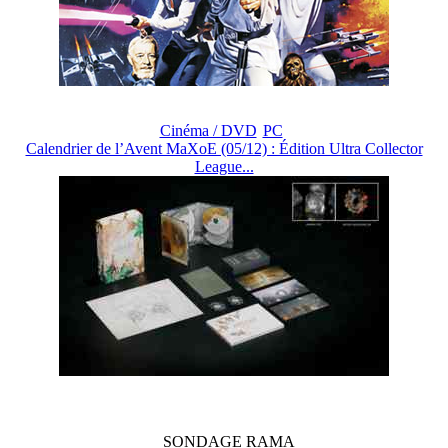
Cinéma / DVD
PC
Calendrier de l’Avent MaXoE (05/12) : Édition Ultra Collector
League...
SONDAGE
RAMA