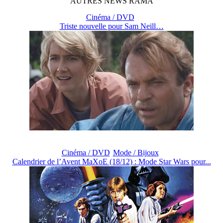
AUTRES
NEWS
RAMA
Cinéma / DVD
Triste nouvelle pour Sam Neill…
Cinéma / DVD
Mode / Bijoux
Calendrier de l’Avent MaXoE (18/12) : Mode Star Wars pour...