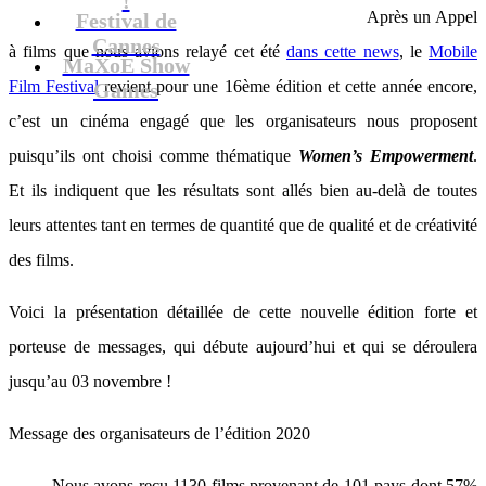
Après un Appel
Festival de
Cannes
à films que nous avions relayé cet été
dans cette news
, le
Mobile
MaXoE Show
Film Festival
revient pour une 16ème édition et cette année encore,
Games
c’est un cinéma engagé que les organisateurs nous proposent
puisqu’ils ont choisi comme thématique
Women’s Empowerment
.
Et ils indiquent que les résultats sont allés bien au-delà de toutes
leurs attentes tant en termes de quantité que de qualité et de créativité
des films.
Voici la présentation détaillée de cette nouvelle édition forte et
porteuse de messages, qui débute aujourd’hui et qui se déroulera
jusqu’au 03 novembre !
Message des organisateurs de l’édition 2020
Nous avons reçu 1130 films provenant de 101 pays dont 57%