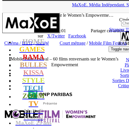
▲
MaXoE.
Média
Indépendant.
S
MaXoE
>
RAMA
>
News
>
Cinéma / DVD
>
Mobile Film Festival
– 60 films renversants sur le Women’s Empowerme…
Ciné
Stranger T
La Rédaction
- 12.11.20, 18:01
Partager cet article
sur
X/Twitter
Facebook
HOME
Cinéma / DVD
/
Société
Court métrage
/
Mobile Film Festival
RAM
GAMES
Toggle nav
RAMA
Mobile Film Festival – 60 films renversants sur le Women’s
N
BULLES
Empowerment
Pl
Livr
KISSA
Sort
STYLE
Sorties
Critiq
TECH
ZOOM
TV
MaXoE
Festival
MaXoE 25 ans
!