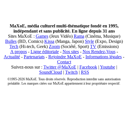
MaXoE, média culturel multi-thématique fondé en 1995,
indépendant et sans publicité. En ligne depuis 31 ans
Sites MaXoE :
Games
(Jeux Vidéo)
Rama
(Cinéma, Musique)
Bulles
(BD, Comics)
Kissa
(Manga, Japon)
Style
(Expo, Design)
Tech
(Hi-tech, Geek)
Zoom
(Société, Sport)
TV
(Emissions)
A propos
-
Ligne éditoriale
-
Nos sites
-
Nos Rendez-Vous
-
Actualité
-
Partenariats
-
Rejoindre MaXoE
-
Informations légales
-
Contact
Suivez-nous sur :
Twitter @MaXoE
|
Facebook
|
Youtube
|
SoundCloud
|
Twitch
|
RSS
©1995-2026 MaXoE. Tous droits réservés. Reproduction interdite sans autorisation
préalable. Les marques citées sur MaXoE appartiennent à leur propriétaire respectif.