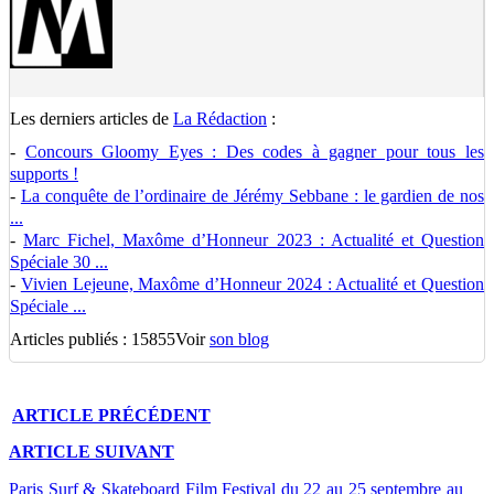
Les derniers articles de
La Rédaction
:
-
Concours Gloomy Eyes : Des codes à gagner pour tous les
supports !
-
La conquête de l’ordinaire de Jérémy Sebbane : le gardien de nos
...
-
Marc Fichel, Maxôme d’Honneur 2023 : Actualité et Question
Spéciale 30 ...
-
Vivien Lejeune, Maxôme d’Honneur 2024 : Actualité et Question
Spéciale ...
Articles publiés : 15855
Voir
son blog
ARTICLE
PRÉCÉDENT
ARTICLE
SUIVANT
Paris Surf & Skateboard Film Festival du 22 au 25 septembre au