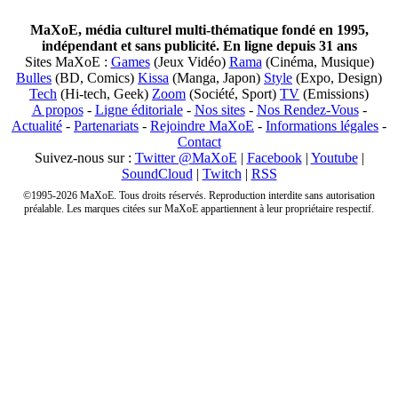
MaXoE, média culturel multi-thématique fondé en 1995,
indépendant et sans publicité. En ligne depuis 31 ans
Sites MaXoE :
Games
(Jeux Vidéo)
Rama
(Cinéma, Musique)
Bulles
(BD, Comics)
Kissa
(Manga, Japon)
Style
(Expo, Design)
Tech
(Hi-tech, Geek)
Zoom
(Société, Sport)
TV
(Emissions)
A propos
-
Ligne éditoriale
-
Nos sites
-
Nos Rendez-Vous
-
Actualité
-
Partenariats
-
Rejoindre MaXoE
-
Informations légales
-
Contact
Suivez-nous sur :
Twitter @MaXoE
|
Facebook
|
Youtube
|
SoundCloud
|
Twitch
|
RSS
©1995-2026 MaXoE. Tous droits réservés. Reproduction interdite sans autorisation
préalable. Les marques citées sur MaXoE appartiennent à leur propriétaire respectif.