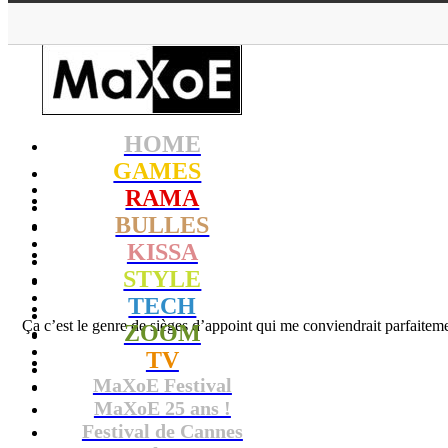
HOME
GAMES
RAMA
BULLES
KISSA
STYLE
TECH
Ça c’est le genre de sièges d’appoint qui me conviendrait parfaitemen
ZOOM
TV
MaXoE Festival
MaXoE 25 ans !
Festival de Cannes