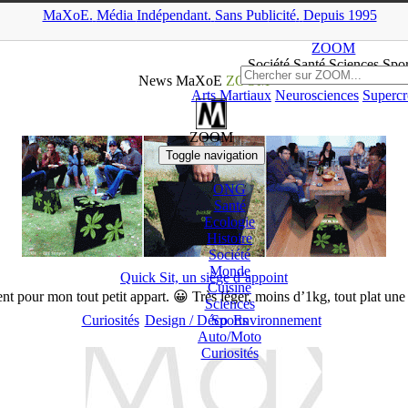
MaXoE.
Média
Indépendant.
▲
Sans Pub
licité
.
Depuis 1995
MaXoE
>
ZOOM
>
News
>
Page 112
ZOOM
Société Santé Sciences
Spor
News MaXoE
ZOOM
Arts Martiaux
Neurosciences
Supercr
ZOOM
Toggle navigation
ONG
Santé
Ecologie
Histoire
Société
Monde
Quick Sit, un siège d’appoint
Cuisine
t pour mon tout petit appart. 😀 Très léger, moins d’1kg, tout plat une f
Sciences
Curiosités
Design / Déco
Sports
Environnement
Auto/
Moto
Curiosités