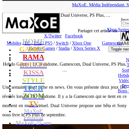
▲
MaXoE.
Média
Indépendant.
S
MaXoE
>
GAMES
>
Dossiers
>
Mobiles
>
Hebdo Games : DC
Fandome, Gamescom, Dual Universe, PS Plus, …
Jeux
Xbox Series
tof
- 29.08.20, 15:12
Partager cet article sur
X/Twitter
Facebook
HOME
Mobiles
/
PC
/
PS4
/
PS5
/
Switch
/
Xbox One
Gamescom
/
GAM
GAMES
Hebdo Games
/
Stadia
/
Xbox Series X
Toggle nav
RAMA
N
BULLES
Hebdo Games : DC Fandome, Gamescom, Dual Universe, PS Plus,
T
…
Sort
KISSA
Hebd
STYLE
Vidé
Pres
TECH
Une semaine assez riche en news. On vous présente deux jeux DC
Bons 
ZOOM
révélés lors du DC Fandome. Il y a la Gamescom qui se tient en ce
TV
moment en mode virtuel. Dual Universe propose une bêta et Sony
MaXoE
nous livre le PS Plus de septembre.
Festival
MaXoE 25 ans
!