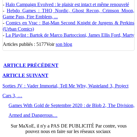
-
Halo Campaign Evolved : le plaisir est intact et même renouvelé
-
Hebdo Games : THQ Nordic, Ghost Recon, Crimson Moon,
Game Pass, Fire Emblem, ...
-
Comics en Vrac : Bat-Man Second Knight de Jurgens & Perkins
(Urban Comics)
-
La Playlist : Bartok de Marco Bartoccioni, James Ellis Ford, Marty
Articles publiés : 5177
Voir
son blog
ARTICLE
PRÉCÉDENT
ARTICLE
SUIVANT
Sorties JV : Vader Immortal, Tell Me Why, Wasteland 3, Project
Cars 3, …
Games With Gold de Septembre 2020 : de Blob 2, The Division,
Armed and Dangerous…
Sur
MaXoE
, il n'y a
PAS DE PUBLICITÉ
Par contre, vous
pouvez nous en faire sur les réseaux sociaux