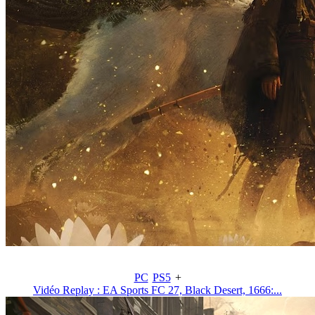
PC
PS5
+
Vidéo Replay : EA Sports FC 27, Black Desert, 1666:...