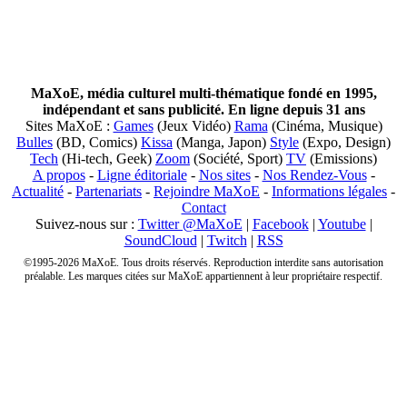
MaXoE, média culturel multi-thématique fondé en 1995,
indépendant et sans publicité. En ligne depuis 31 ans
Sites MaXoE :
Games
(Jeux Vidéo)
Rama
(Cinéma, Musique)
Bulles
(BD, Comics)
Kissa
(Manga, Japon)
Style
(Expo, Design)
Tech
(Hi-tech, Geek)
Zoom
(Société, Sport)
TV
(Emissions)
A propos
-
Ligne éditoriale
-
Nos sites
-
Nos Rendez-Vous
-
Actualité
-
Partenariats
-
Rejoindre MaXoE
-
Informations légales
-
Contact
Suivez-nous sur :
Twitter @MaXoE
|
Facebook
|
Youtube
|
SoundCloud
|
Twitch
|
RSS
©1995-2026 MaXoE. Tous droits réservés. Reproduction interdite sans autorisation
préalable. Les marques citées sur MaXoE appartiennent à leur propriétaire respectif.