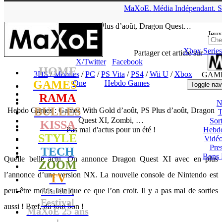
▲
MaXoE.
Média
Indépendant.
S
MaXoE
>
GAMES
>
Dossiers
>
3DS
>
Hebdo Games : Games
With Gold d’août, PS Plus d’août, Dragon Quest…
Jeux
Xbox Series
tof
- 01.08.15, 11:12
Partager cet article sur
X/Twitter
Facebook
HOME
3DS
/
Mobiles
/
PC
/
PS Vita
/
PS4
/
Wii U
/
Xbox
GAM
GAMES
One
Hebdo Games
Toggle nav
RAMA
N
BULLES
Hebdo Games : Games With Gold d’août, PS Plus d’août, Dragon
T
Quest XI, Zombi, …
Sort
KISSA
Pas mal d'actus pour un été !
Hebd
STYLE
Vidé
Pres
TECH
Bons 
Quelle belle actu. On annonce Dragon Quest XI avec en plus
ZOOM
l’annonce d’une version NX. La nouvelle console de Nintendo est
TV
MaXoE
peut-être moins loin que ce que l’on croit. Il y a pas mal de sorties
Festival
aussi ! Bref, du tout bon !
MaXoE 25 ans
!