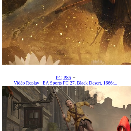
PC
PS5
+
Vidéo Replay : EA Sports FC 27, Black Desert, 1666:...