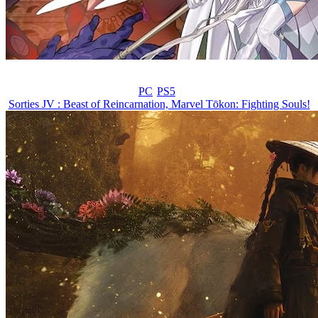
PC
PS5
Sorties JV : Beast of Reincarnation, Marvel Tōkon: Fighting Souls!