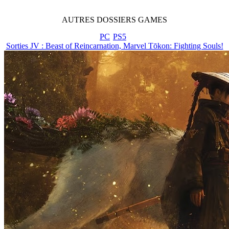
AUTRES
DOSSIERS
GAMES
PC
PS5
Sorties JV : Beast of Reincarnation, Marvel Tōkon: Fighting Souls!