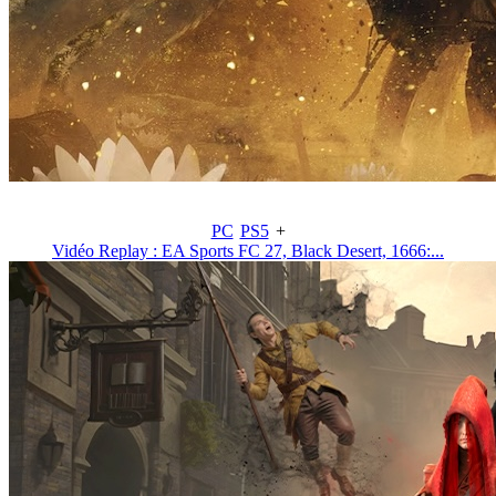
PC
PS5
+
Vidéo Replay : EA Sports FC 27, Black Desert, 1666:...