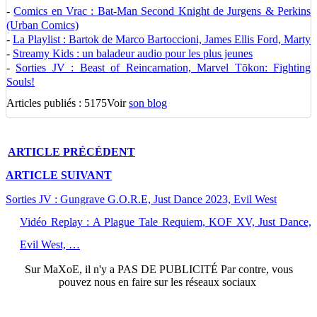
-
Comics en Vrac : Bat-Man Second Knight de Jurgens & Perkins
(Urban Comics)
-
La Playlist : Bartok de Marco Bartoccioni, James Ellis Ford, Marty
-
Streamy Kids : un baladeur audio pour les plus jeunes
-
Sorties JV : Beast of Reincarnation, Marvel Tōkon: Fighting
Souls!
Articles publiés : 5175
Voir
son blog
ARTICLE
PRÉCÉDENT
ARTICLE
SUIVANT
Sorties JV : Gungrave G.O.R.E, Just Dance 2023, Evil West
Vidéo Replay : A Plague Tale Requiem, KOF XV, Just Dance,
Evil West, …
Sur
MaXoE
, il n'y a
PAS DE PUBLICITÉ
Par contre, vous
pouvez nous en faire sur les réseaux sociaux