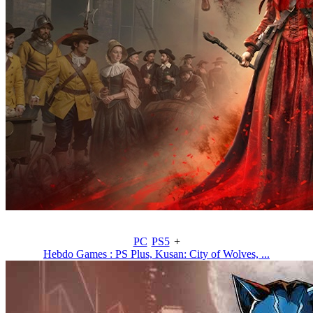
PC
PS5
+
Hebdo Games : PS Plus, Kusan: City of Wolves, ...