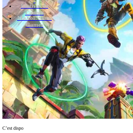
Festival de
Cannes
MaXoE Show
Games
C’est dispo