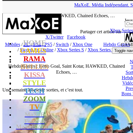
▲
MaXoE.
Média
Indépendant.
S
MaXoE
>
GAMES
>
Dossiers
>
Mobiles
>
Hebdo Games : Retro
Goal, Saint Kotar, HAWKED, Chained Echoes, …
Jeux
Xbox Series
tof
- 26.11.22, 15:27
Partager cet article sur
X/Twitter
Facebook
HOME
Mobiles
/
PC
/
PS4
/
PS5
/
Switch
/
Xbox One
Hebdo Games
GAM
GAMES
/
Sword Art Online
/
Xbox Series S
/
Xbox Series X
Toggle nav
RAMA
N
BULLES
Hebdo Games : Retro Goal, Saint Kotar, HAWKED, Chained
T
Echoes, …
Sort
KISSA
Hebd
STYLE
Vidé
Pres
TECH
Une semaine à base de sorties, et c’est tout.
Bons 
ZOOM
TV
MaXoE
Festival
MaXoE 25 ans
!