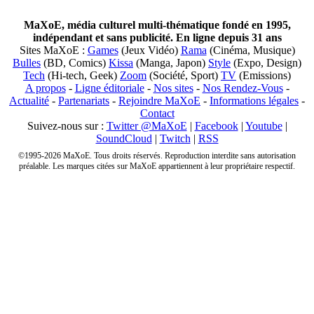
MaXoE, média culturel multi-thématique fondé en 1995,
indépendant et sans publicité. En ligne depuis 31 ans
Sites MaXoE :
Games
(Jeux Vidéo)
Rama
(Cinéma, Musique)
Bulles
(BD, Comics)
Kissa
(Manga, Japon)
Style
(Expo, Design)
Tech
(Hi-tech, Geek)
Zoom
(Société, Sport)
TV
(Emissions)
A propos
-
Ligne éditoriale
-
Nos sites
-
Nos Rendez-Vous
-
Actualité
-
Partenariats
-
Rejoindre MaXoE
-
Informations légales
-
Contact
Suivez-nous sur :
Twitter @MaXoE
|
Facebook
|
Youtube
|
SoundCloud
|
Twitch
|
RSS
©1995-2026 MaXoE. Tous droits réservés. Reproduction interdite sans autorisation
préalable. Les marques citées sur MaXoE appartiennent à leur propriétaire respectif.