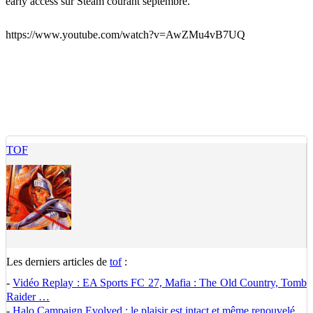
early access sur Steam courant septembre.
https://www.youtube.com/watch?v=AwZMu4vB7UQ
TOF
Les derniers articles de
tof
:
-
Vidéo Replay : EA Sports FC 27, Mafia : The Old Country, Tomb
Raider …
-
Halo Campaign Evolved : le plaisir est intact et même renouvelé