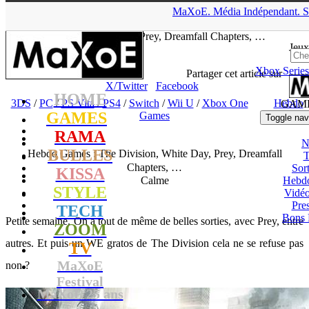
▲
MaXoE.
Média
Indépendant.
S
MaXoE
>
GAMES
>
Dossiers
>
3DS
>
Hebdo Games : The
Division, White Day, Prey, Dreamfall Chapters, …
Jeux
Xbox Series
tof
- 06.05.17, 15:36
Partager cet article sur
X/Twitter
Facebook
HOME
3DS
/
PC
/
PS Vita
/
PS4
/
Switch
/
Wii U
/
Xbox One
Hebdo
GAM
GAMES
Games
Toggle nav
RAMA
N
BULLES
Hebdo Games : The Division, White Day, Prey, Dreamfall
T
Chapters, …
Sort
KISSA
Calme
Hebd
STYLE
Vidé
Pres
TECH
Bons 
Petite semaine. On a tout de même de belles sorties, avec Prey, entre
ZOOM
autres. Et puis un WE gratos de The Division cela ne se refuse pas
TV
MaXoE
non ?
Festival
MaXoE 25 ans
!