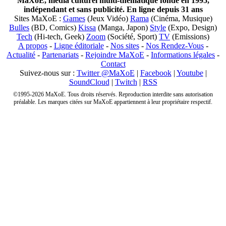
MaXoE, média culturel multi-thématique fondé en 1995,
indépendant et sans publicité. En ligne depuis 31 ans
Sites MaXoE :
Games
(Jeux Vidéo)
Rama
(Cinéma, Musique)
Bulles
(BD, Comics)
Kissa
(Manga, Japon)
Style
(Expo, Design)
Tech
(Hi-tech, Geek)
Zoom
(Société, Sport)
TV
(Emissions)
A propos
-
Ligne éditoriale
-
Nos sites
-
Nos Rendez-Vous
-
Actualité
-
Partenariats
-
Rejoindre MaXoE
-
Informations légales
-
Contact
Suivez-nous sur :
Twitter @MaXoE
|
Facebook
|
Youtube
|
SoundCloud
|
Twitch
|
RSS
©1995-2026 MaXoE. Tous droits réservés. Reproduction interdite sans autorisation
préalable. Les marques citées sur MaXoE appartiennent à leur propriétaire respectif.