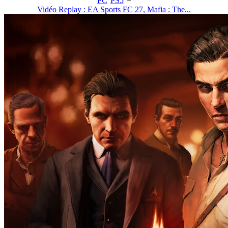
PC
PS5
+
Vidéo Replay : EA Sports FC 27, Mafia : The...