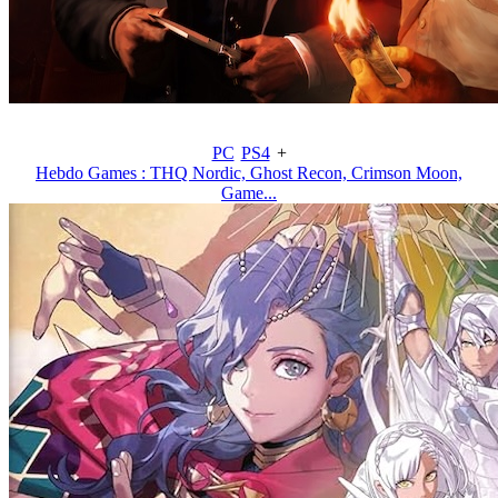
PC
PS4
+
Hebdo Games : THQ Nordic, Ghost Recon, Crimson Moon,
Game...