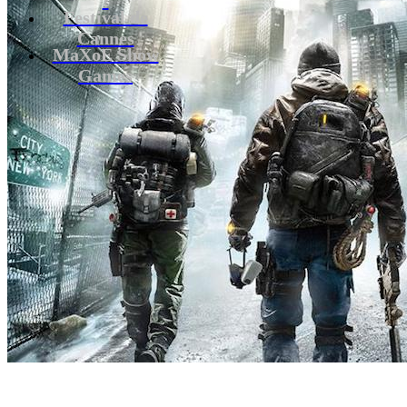
Festival de
Cannes
MaXoE Show
Games