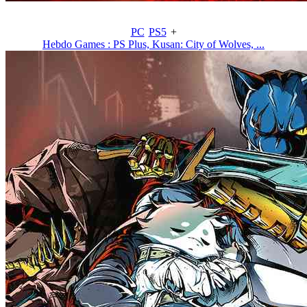
PC
PS5
+
Hebdo Games : PS Plus, Kusan: City of Wolves, ...