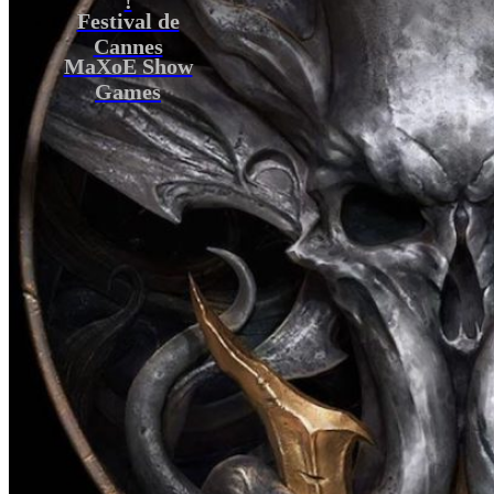
Festival de
Cannes
MaXoE Show
Games