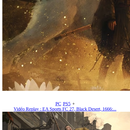
PC
PS5
+
Vidéo Replay : EA Sports FC 27, Black Desert, 1666:...