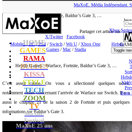
▲
MaXoE.
Média
Indépendant.
S
MaXoE
>
GAMES
>
Dossiers
>
Mobiles
>
Hebdo Games :
Warface, Fortnite, Baldur’s Gate 3, …
Jeux
Xbox Series
tof
- 22.02.20, 15:28
Partager cet article sur
X/Twitter
Facebook
HOME
Mobiles
/
PC
/
PS4
/
Switch
/
Wii U
/
Xbox One
Hebdo
GAM
GAMES
Games
/
Mac
/
Stadia
Toggle nav
RAMA
N
BULLES
Hebdo Games : Warface, Fortnite, Baldur’s Gate 3, …
T
Sort
KISSA
Hebd
STYLE
Vidé
C’est assez calme. On vous a sélectionné quelques news,
Pres
TECH
notamment celles concernant l’arrivée de Warface sur Switch. Il y a
Bons 
ZOOM
aussi le chapitre 21 de la saison 2 de Fortnite et puis quelques
TV
informations sur Baldur’s Gate 3.
MaXoE
Festival
MaXoE 25 ans
!