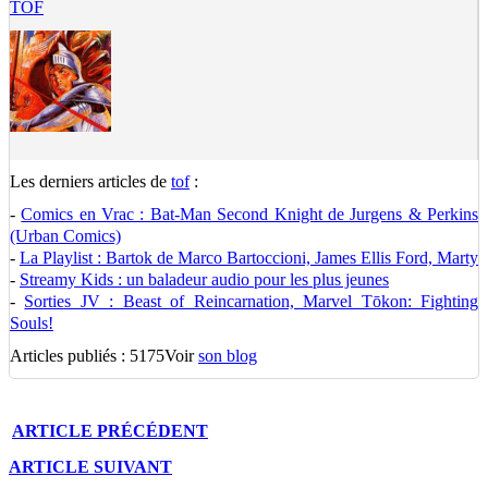
TOF
Les derniers articles de
tof
:
-
Comics en Vrac : Bat-Man Second Knight de Jurgens & Perkins
(Urban Comics)
-
La Playlist : Bartok de Marco Bartoccioni, James Ellis Ford, Marty
-
Streamy Kids : un baladeur audio pour les plus jeunes
-
Sorties JV : Beast of Reincarnation, Marvel Tōkon: Fighting
Souls!
Articles publiés : 5175
Voir
son blog
ARTICLE
PRÉCÉDENT
ARTICLE
SUIVANT