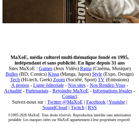
MaXoE, média culturel multi-thématique fondé en 1995,
indépendant et sans publicité. En ligne depuis 31 ans
Sites MaXoE :
Games
(Jeux Vidéo)
Rama
(Cinéma, Musique)
Bulles
(BD, Comics)
Kissa
(Manga, Japon)
Style
(Expo, Design)
Tech
(Hi-tech, Geek)
Zoom
(Société, Sport)
TV
(Emissions)
A propos
-
Ligne éditoriale
-
Nos sites
-
Nos Rendez-Vous
-
Actualité
-
Partenariats
-
Rejoindre MaXoE
-
Informations légales
-
Contact
Suivez-nous sur :
Twitter @MaXoE
|
Facebook
|
Youtube
|
SoundCloud
|
Twitch
|
RSS
©1995-2026 MaXoE. Tous droits réservés. Reproduction interdite sans autorisation
préalable. Les marques citées sur MaXoE appartiennent à leur propriétaire respectif.