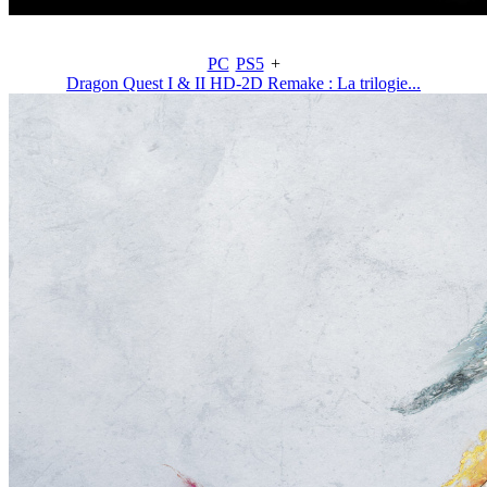
PC
PS5
+
Dragon Quest I & II HD-2D Remake : La trilogie...