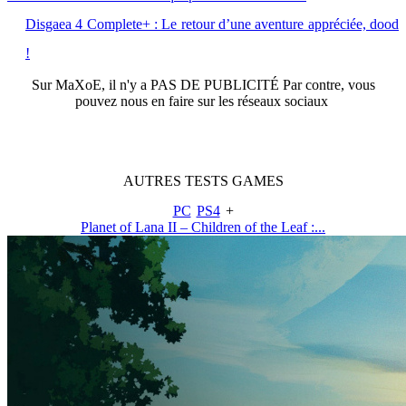
Disgaea 4 Complete+ : Le retour d’une aventure appréciée, dood
!
Sur
MaXoE
, il n'y a
PAS DE PUBLICITÉ
Par contre, vous
pouvez nous en faire sur les réseaux sociaux
AUTRES
TESTS
GAMES
PC
PS4
+
Planet of Lana II – Children of the Leaf :...