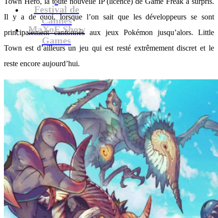
Town Hero, la toute nouvelle IP (licence) de Game Freak a surpris.
Festival de
Il y a de quoi, lorsque l’on sait que les développeurs se sont
Cannes
MaXoE Show
principalement cantonnés aux jeux Pokémon jusqu’alors. Little
Games
Town est d’ailleurs un jeu qui est resté extrêmement discret et le
reste encore aujourd’hui.