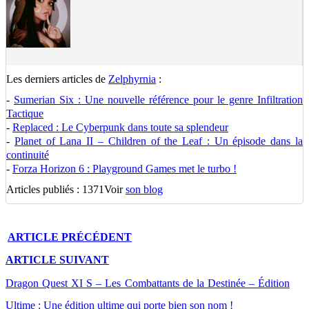
Les derniers articles de
Zelphyrnia
:
-
Sumerian Six : Une nouvelle référence pour le genre Infiltration
Tactique
-
Replaced : Le Cyberpunk dans toute sa splendeur
-
Planet of Lana II – Children of the Leaf : Un épisode dans la
continuité
-
Forza Horizon 6 : Playground Games met le turbo !
Articles publiés : 1371
Voir
son blog
ARTICLE
PRÉCÉDENT
ARTICLE
SUIVANT
Dragon Quest XI S – Les Combattants de la Destinée – Édition
Ultime : Une édition ultime qui porte bien son nom !