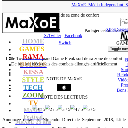
▲
MaXoE.
Média
Indépendant.
S
MaXoE
>
GAMES
>
Tests
>
Switch
>
Little Town Hero : quand
Game Freak sort de sa zone de confort
Jeux
Xbox Series
Zelphyrnia
- 24.12.19, 19:33
Partager cet article sur
X/Twitter
Facebook
HOME
Switch
GAM
GAMES
Toggle nav
RAMA
Little Town Hero : quand Game Freak sort de sa zone de confort
N
BULLES
De bonnes idées mais des combats allongés artificiellement
T
Sort
KISSA
Hebd
STYLE
NOTE DE MaXoE
Vidé
Pres
TECH
Bons 
ZOOM
VOTE DES LECTEURS
TV
MaXoE
Festival
Annoncée durant le Nintendo Direct de Septembre 2018, Little
MaXoE 25 ans
!