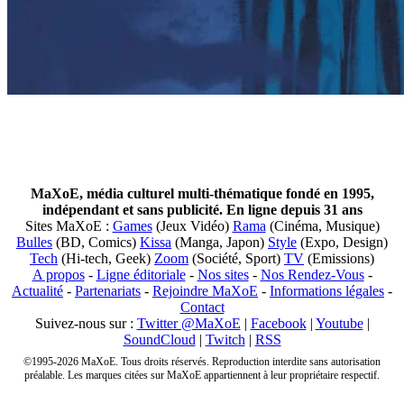
MaXoE, média culturel multi-thématique fondé en 1995,
indépendant et sans publicité. En ligne depuis 31 ans
Sites MaXoE :
Games
(Jeux Vidéo)
Rama
(Cinéma, Musique)
Bulles
(BD, Comics)
Kissa
(Manga, Japon)
Style
(Expo, Design)
Tech
(Hi-tech, Geek)
Zoom
(Société, Sport)
TV
(Emissions)
A propos
-
Ligne éditoriale
-
Nos sites
-
Nos Rendez-Vous
-
Actualité
-
Partenariats
-
Rejoindre MaXoE
-
Informations légales
-
Contact
Suivez-nous sur :
Twitter @MaXoE
|
Facebook
|
Youtube
|
SoundCloud
|
Twitch
|
RSS
©1995-2026 MaXoE. Tous droits réservés. Reproduction interdite sans autorisation
préalable. Les marques citées sur MaXoE appartiennent à leur propriétaire respectif.