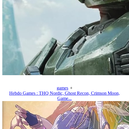
games
+
Hebdo Games : THQ Nordic, Ghost Recon, Crimson Moon,
Game...