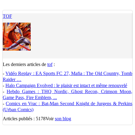
TOF
Les derniers articles de
tof
:
-
Vidéo Replay : EA Sports FC 27, Mafia : The Old Country, Tomb
Raider …
-
Halo Campaign Evolved : le plaisir est intact et même renouvelé
-
Hebdo Games : THQ Nordic, Ghost Recon, Crimson Moon,
Game Pass, Fire Emblem, ...
-
Comics en Vrac : Bat-Man Second Knight de Jurgens & Perkins
(Urban Comics)
Articles publiés : 5178
Voir
son blog