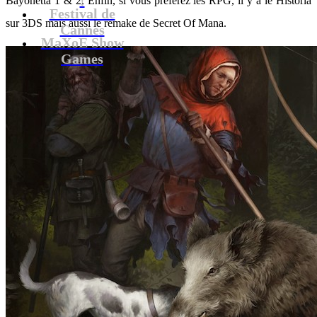
Bayonetta 1 & 2. Enfin, si vous préférez les RPG, il y a le Historia
Festival de
sur 3DS mais aussi le remake de Secret Of Mana.
Cannes
MaXoE Show
Games