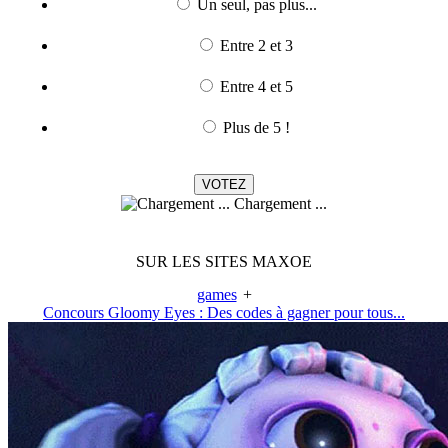
Un seul, pas plus...
Entre 2 et 3
Entre 4 et 5
Plus de 5 !
Chargement ...
SUR LES SITES MAXOE
games
+
Concours Gloomy Eyes : Des codes à gagner pour tous...