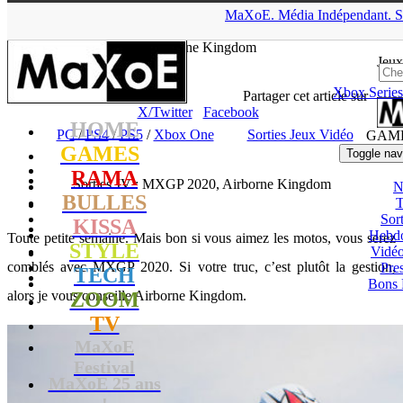
▲
MaXoE.
Média
Indépendant.
S
MaXoE
>
GAMES
>
Dossiers
>
PC
>
Sorties JV : MXGP 2020,
Airborne Kingdom
Jeux
Xbox Series
tof
- 14.12.20, 11:21
Partager cet article sur
X/Twitter
Facebook
HOME
PC
/
PS4
/
PS5
/
Xbox One
Sorties Jeux Vidéo
GAM
GAMES
Toggle nav
RAMA
Sorties JV : MXGP 2020, Airborne Kingdom
N
BULLES
T
Sort
KISSA
Hebd
Toute petite semaine. Mais bon si vous aimez les motos, vous serez
STYLE
Vidé
comblés avec MXGP 2020. Si votre truc, c’est plutôt la gestion,
Pres
TECH
Bons 
alors je vous conseille Airborne Kingdom.
ZOOM
TV
MaXoE
Festival
MaXoE 25 ans
!