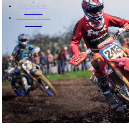
Festival de
Cannes
MaXoE Show
Games