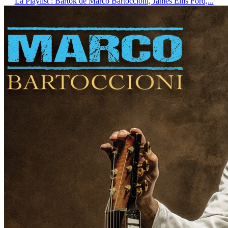
La Playlist : Bartok de Marco Bartoccioni, James Ellis Ford,...