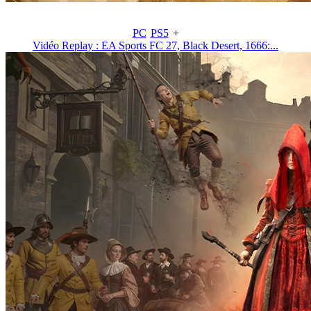
PC
PS5
+
Vidéo Replay : EA Sports FC 27, Black Desert, 1666:...