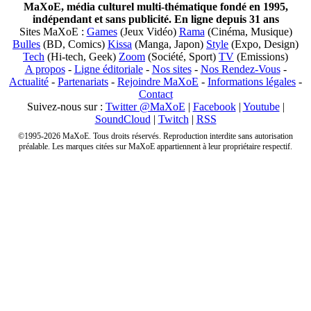
MaXoE, média culturel multi-thématique fondé en 1995,
indépendant et sans publicité. En ligne depuis 31 ans
Sites MaXoE :
Games
(Jeux Vidéo)
Rama
(Cinéma, Musique)
Bulles
(BD, Comics)
Kissa
(Manga, Japon)
Style
(Expo, Design)
Tech
(Hi-tech, Geek)
Zoom
(Société, Sport)
TV
(Emissions)
A propos
-
Ligne éditoriale
-
Nos sites
-
Nos Rendez-Vous
-
Actualité
-
Partenariats
-
Rejoindre MaXoE
-
Informations légales
-
Contact
Suivez-nous sur :
Twitter @MaXoE
|
Facebook
|
Youtube
|
SoundCloud
|
Twitch
|
RSS
©1995-2026 MaXoE. Tous droits réservés. Reproduction interdite sans autorisation
préalable. Les marques citées sur MaXoE appartiennent à leur propriétaire respectif.