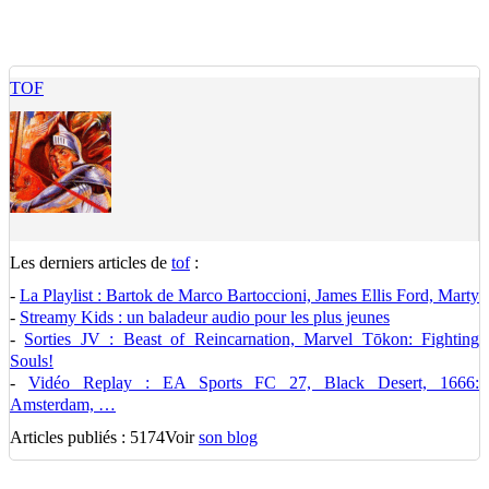
TOF
Les derniers articles de
tof
:
-
La Playlist : Bartok de Marco Bartoccioni, James Ellis Ford, Marty
-
Streamy Kids : un baladeur audio pour les plus jeunes
-
Sorties JV : Beast of Reincarnation, Marvel Tōkon: Fighting
Souls!
-
Vidéo Replay : EA Sports FC 27, Black Desert, 1666:
Amsterdam, …
Articles publiés : 5174
Voir
son blog