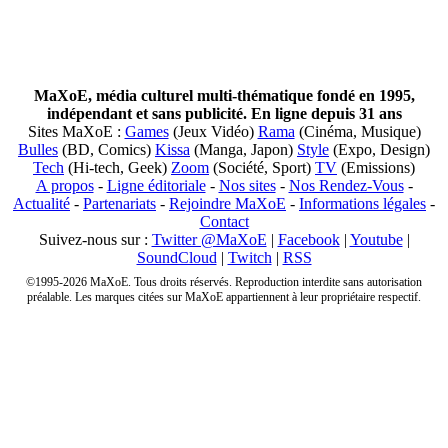
MaXoE, média culturel multi-thématique fondé en 1995,
indépendant et sans publicité. En ligne depuis 31 ans
Sites MaXoE :
Games
(Jeux Vidéo)
Rama
(Cinéma, Musique)
Bulles
(BD, Comics)
Kissa
(Manga, Japon)
Style
(Expo, Design)
Tech
(Hi-tech, Geek)
Zoom
(Société, Sport)
TV
(Emissions)
A propos
-
Ligne éditoriale
-
Nos sites
-
Nos Rendez-Vous
-
Actualité
-
Partenariats
-
Rejoindre MaXoE
-
Informations légales
-
Contact
Suivez-nous sur :
Twitter @MaXoE
|
Facebook
|
Youtube
|
SoundCloud
|
Twitch
|
RSS
©1995-2026 MaXoE. Tous droits réservés. Reproduction interdite sans autorisation
préalable. Les marques citées sur MaXoE appartiennent à leur propriétaire respectif.