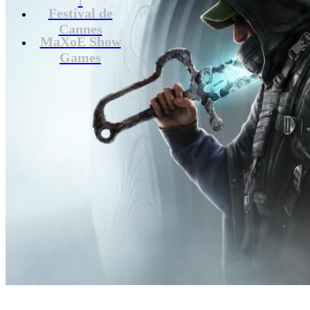
Festival de
Cannes
MaXoE Show
Games