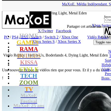
▲
MaXoE.
Média
Indépendant.
S
MaXoE
>
GAMES
>
Dossiers
>
PC
>
Vidéo Replay : Hell Is Us,
Boderlands 4, Dying Light, Metal Eden
Jeux
Xbox Series
tof
- 07.09.25, 15:14
Partager cet article sur
X/Twitter
Facebook
HOME
PC
/
PS4
/
PS5
/
Switch
/
Switch 2
/
Xbox One
Vidéo Replay
GAM
GAMES
/
Xbox Series S
/
Xbox Series X
Toggle nav
RAMA
N
BULLES
Vidéo Replay : Hell Is Us, Boderlands 4, Dying Light, Metal Eden
T
Sort
KISSA
Hebd
STYLE
Vidé
Une nouvelle flopée de vidéos rien que pour vous. Et il y a du lourd
Pres
TECH
!
Bons 
ZOOM
TV
MaXoE
Festival
MaXoE 25 ans
!