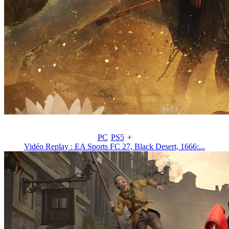
PC
PS5
+
Vidéo Replay : EA Sports FC 27, Black Desert, 1666:...