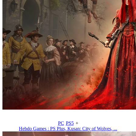
PC
PS5
+
Hebdo Games : PS Plus, Kusan: City of Wolves, ...